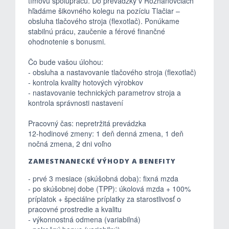
tímovú spoluprácu. Do prevádzky v Rozhanovciach
hľadáme šikovného kolegu na pozíciu Tlačiar –
obsluha tlačového stroja (flexotlač). Ponúkame
stabilnú prácu, zaučenie a férové finančné
ohodnotenie s bonusmi.
Čo bude vašou úlohou:
- obsluha a nastavovanie tlačového stroja (flexotlač)
- kontrola kvality hotových výrobkov
- nastavovanie technických parametrov stroja a
kontrola správnosti nastavení
Pracovný čas: nepretržitá prevádzka
12-hodinové zmeny: 1 deň denná zmena, 1 deň
nočná zmena, 2 dni voľno
ZAMESTNANECKÉ VÝHODY A BENEFITY
- prvé 3 mesiace (skúšobná doba): fixná mzda
- po skúšobnej dobe (TPP): úkolová mzda + 100%
príplatok + špeciálne príplatky za starostlivosť o
pracovné prostredie a kvalitu
- výkonnostná odmena (variabilná)