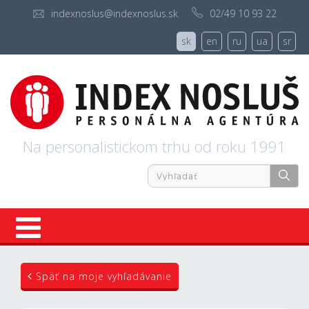
indexnoslus@indexnoslus.sk
02/49 10 93 22
sk
en
ru
ua
sr
Na personalistickom trhu od roku 1991
Úvod
Späť na moje vyhľadávanie
Ponuky práce