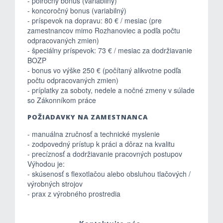
- polročný bonus (variabilný)
- koncoročný bonus (variabilný)
- príspevok na dopravu: 80 € / mesiac (pre
zamestnancov mimo Rozhanoviec a podľa počtu
odpracovaných zmien)
- špeciálny príspevok: 73 € / mesiac za dodržiavanie
BOZP
- bonus vo výške 250 € (počítaný alikvotne podľa
počtu odpracovaných zmien)
- príplatky za soboty, nedele a nočné zmeny v súlade
so Zákonníkom práce
POŽIADAVKY NA ZAMESTNANCA
- manuálna zručnosť a technické myslenie
- zodpovedný prístup k práci a dôraz na kvalitu
- precíznosť a dodržiavanie pracovných postupov
Výhodou je:
- skúsenosť s flexotlačou alebo obsluhou tlačových /
výrobných strojov
- prax z výrobného prostredia