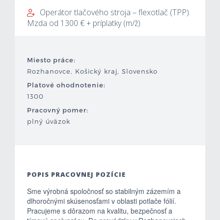
Operátor tlačového stroja – flexotlač (TPP).
Mzdová kalkulačka
Mzda od 1300 € + príplatky (m/ž)
Vytvor si životopis
Miesto práce:
Uchádzači
Rozhanovce, Košický kraj, Slovensko
Platové ohodnotenie:
Zamestnávatelia
1300
Pracovný pomer:
O nás
plný úväzok
Kontakt
POPIS PRACOVNEJ POZÍCIE
Sme výrobná spoločnosť so stabilným zázemím a
dlhoročnými skúsenosťami v oblasti potlače fólií.
Pracujeme s dôrazom na kvalitu, bezpečnosť a