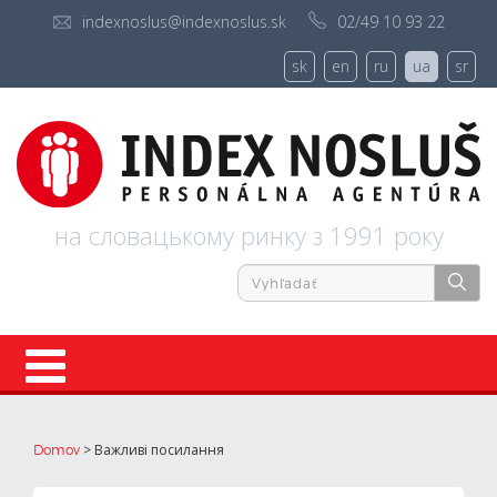
indexnoslus@indexnoslus.sk
02/49 10 93 22
sk
en
ru
ua
sr
на словацькому ринку з 1991 року
реєстрація
>
Важливі посилання
Domov
про нас