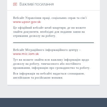
Важливі посилання
Важливі посилання
Вебсайт Управління праці, соціальних справ та сім’ї
Контакти
www.upsvr.gov.sk
Це офіційний вебсайт штаб-квартири, де ви можете
знайти документи, необхідні для подання заяви на
пропозиція роботи
отримання дозволу на роботу.
Вебсайт Міграційного інформаційного центру –
www.mic.iom.sk
Тут ви можете знайти всю важливу інформацію щодо
дозволу на роботу, тимчасового або постійного
проживання, інформацію про громадянство та роботу.
Вся інформація на вебсайті надається словацькою,
англійською та російською мовами.