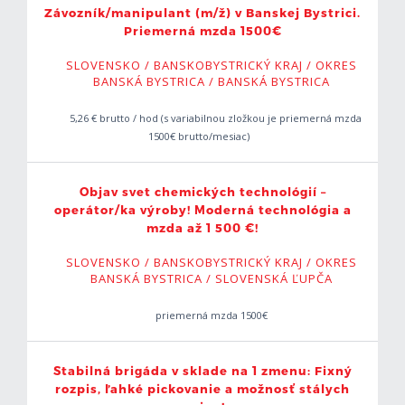
Okres Zvolen
0
Závozník/manipulant (m/ž) v Banskej Bystrici.
Priemerná mzda 1500€
Žilinský kraj
4
SLOVENSKO / BANSKOBYSTRICKÝ KRAJ / OKRES
BANSKÁ BYSTRICA / BANSKÁ BYSTRICA
Trenčiansky kraj
28
5,26 € brutto / hod (s variabilnou zložkou je priemerná mzda
1500€ brutto/mesiac)
Trnavský kraj
38
Nitriansky kraj
41
Objav svet chemických technológií –
operátor/ka výroby! Moderná technológia a
Prešovský kraj
10
mzda až 1 500 €!
SLOVENSKO / BANSKOBYSTRICKÝ KRAJ / OKRES
Košický kraj
13
BANSKÁ BYSTRICA / SLOVENSKÁ ĽUPČA
priemerná mzda 1500€
Stabilná brigáda v sklade na 1 zmenu: Fixný
rozpis, ľahké pickovanie a možnosť stálych