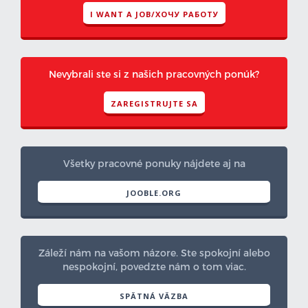
I WANT A JOB/ХОЧУ РАБОТУ
Nevybrali ste si z našich pracovných ponúk?
ZAREGISTRUJTE SA
Všetky pracovné ponuky nájdete aj na
JOOBLE.ORG
Záleží nám na vašom názore. Ste spokojní alebo
nespokojní, povedzte nám o tom viac.
SPÄTNÁ VÄZBA