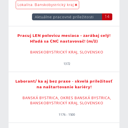
Lokalita: Banskobystrický kraj
Okres Detva
0
14
Aktuálne pracovné príležitosti
Okres Krupina
0
Okres Lučenec
1
Pracuj LEN polovicu mesiaca – zarábaj celý!
Hľadá sa CNC nastavovač! (m/ž)
Okres Poltár
0
BANSKOBYSTRICKÝ KRAJ, SLOVENSKO
Okres Revúca
0
1372
Okres Rimavská Sobota
0
Laborant/ ka aj bez praxe - skvelá príležitosť
na naštartovanie kariéry!
Okres Veľký Krtíš
0
BANSKÁ BYSTRICA, OKRES BANSKÁ BYSTRICA,
BANSKOBYSTRICKÝ KRAJ, SLOVENSKO
Okres Žarnovica
0
1176 - 1500
Okres Žiar nad Hronom
4