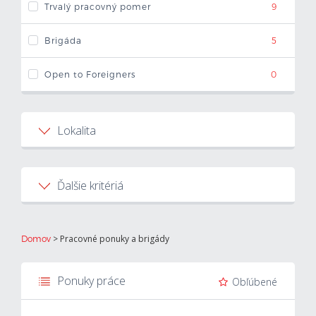
Trvalý pracovný pomer
9
Mzdová kalkulačka
Brigáda
5
Vytvor si životopis
Open to Foreigners
0
Uchádzači
Lokalita
Zamestnávatelia
Bratislavský kraj
14
O nás
Ďalšie kritériá
Banskobystrický kraj
14
Kontakt
S ubytovaním
0
Okres Banská Bystrica
7
>
Pracovné ponuky a brigády
Domov
Okres Banská Štiavnica
0
Ponuky práce
Obľúbené
Okres Brezno
1