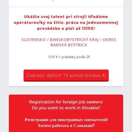
Ukážte svoj talent pri stroji! Hľadáme
operátorov/ky na šitie, práca na jednozmennej
prevádzke a plat až 1310€!
SLOVENSKO / BANSKOBYSTRICKÝ KRAJ / OKRES
BANSKÁ BYSTRICA
1310 € + príplatky podľa ZP
Zobraziť ďalších 10 ponúk (ostáva 4)
Registration for foreign job seekers!
Do you want to work in Slovakia?
Регистрация для иностранных соискателей!
Хотите работать в Словакии?