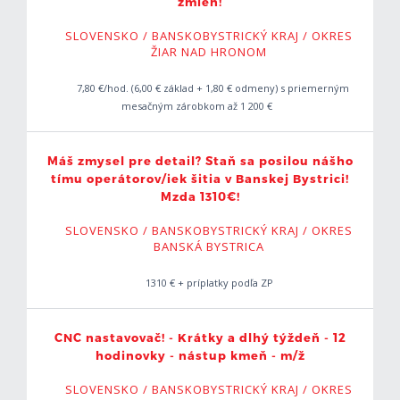
zmien!
SLOVENSKO / BANSKOBYSTRICKÝ KRAJ / OKRES
ŽIAR NAD HRONOM
7,80 €/hod. (6,00 € základ + 1,80 € odmeny) s priemerným
mesačným zárobkom až 1 200 €
Máš zmysel pre detail? Staň sa posilou nášho
tímu operátorov/iek šitia v Banskej Bystrici!
Mzda 1310€!
SLOVENSKO / BANSKOBYSTRICKÝ KRAJ / OKRES
BANSKÁ BYSTRICA
1310 € + príplatky podľa ZP
CNC nastavovač! - Krátky a dlhý týždeň - 12
hodinovky - nástup kmeň - m/ž
SLOVENSKO / BANSKOBYSTRICKÝ KRAJ / OKRES