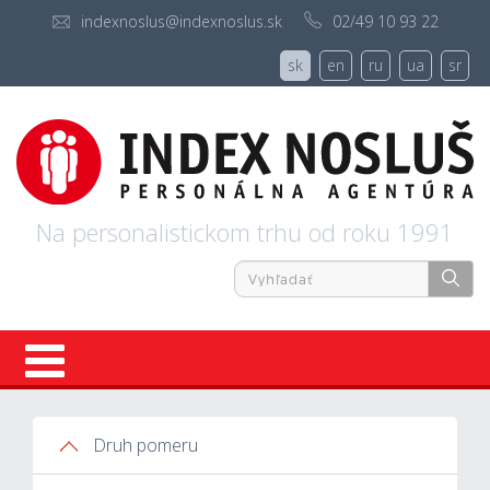
indexnoslus@indexnoslus.sk
02/49 10 93 22
sk
en
ru
ua
sr
Na personalistickom trhu od roku 1991
Úvod
Druh pomeru
Ponuky práce