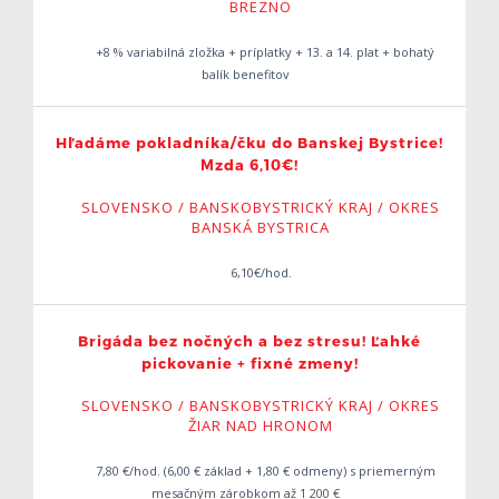
BREZNO
+8 % variabilná zložka + príplatky + 13. a 14. plat + bohatý
balík benefitov
Hľadáme pokladníka/čku do Banskej Bystrice!
Mzda 6,10€!
SLOVENSKO / BANSKOBYSTRICKÝ KRAJ / OKRES
BANSKÁ BYSTRICA
6,10€/hod.
Brigáda bez nočných a bez stresu! Ľahké
pickovanie + fixné zmeny!
SLOVENSKO / BANSKOBYSTRICKÝ KRAJ / OKRES
ŽIAR NAD HRONOM
7,80 €/hod. (6,00 € základ + 1,80 € odmeny) s priemerným
mesačným zárobkom až 1 200 €