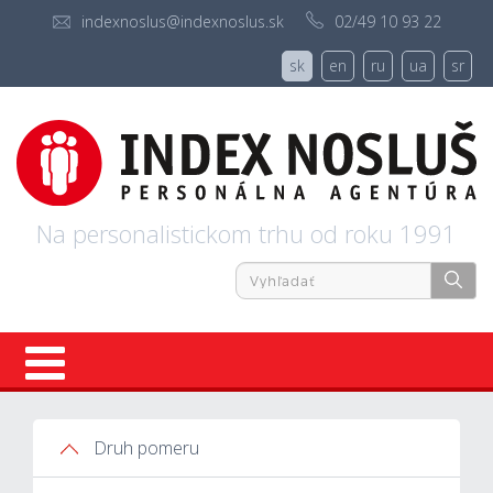
indexnoslus@indexnoslus.sk
02/49 10 93 22
sk
en
ru
ua
sr
Na personalistickom trhu od roku 1991
Úvod
Druh pomeru
Ponuky práce