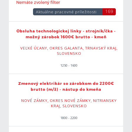
Nemáte zvolený filter
Nitriansky kraj
40
169
Aktuálne pracovné príležitosti
Prešovský kraj
10
Obsluha technologickej linky - strojník/čka -
Košický kraj
11
možný zárobok 1600€ brutto - kmeň
VEĽKÉ ÚĽANY, OKRES GALANTA, TRNAVSKÝ KRAJ,
SLOVENSKO
1250 - 1600
Zmenový elektrikár so zárobkom do 2200€
brutto (m/ž) - nástup do kmeňa
NOVÉ ZÁMKY, OKRES NOVÉ ZÁMKY, NITRIANSKY
KRAJ, SLOVENSKO
1800 - 2200