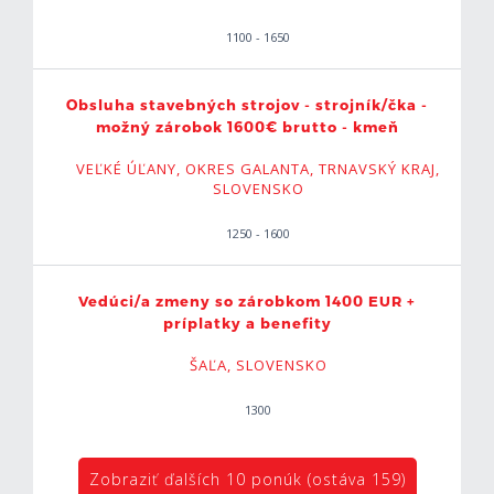
1100 - 1650
Obsluha stavebných strojov - strojník/čka -
možný zárobok 1600€ brutto - kmeň
VEĽKÉ ÚĽANY, OKRES GALANTA, TRNAVSKÝ KRAJ,
SLOVENSKO
1250 - 1600
Vedúci/a zmeny so zárobkom 1400 EUR +
príplatky a benefity
ŠAĽA, SLOVENSKO
1300
Zobraziť ďalších 10 ponúk (ostáva 159)