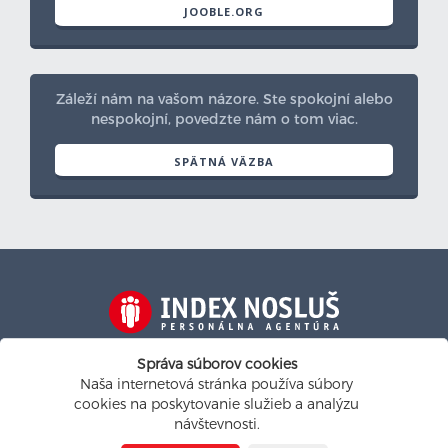
JOOBLE.ORG
Záleží nám na vašom názore. Ste spokojní alebo
nespokojní, povedzte nám o tom viac.
SPÄTNÁ VÄZBA
Na personalistickom trhu od roku 1991
Správa súborov cookies
Naša internetová stránka používa súbory
indexnoslus@indexnoslus.sk
cookies na poskytovanie služieb a analýzu
návštevnosti.
Nastavenie cookies