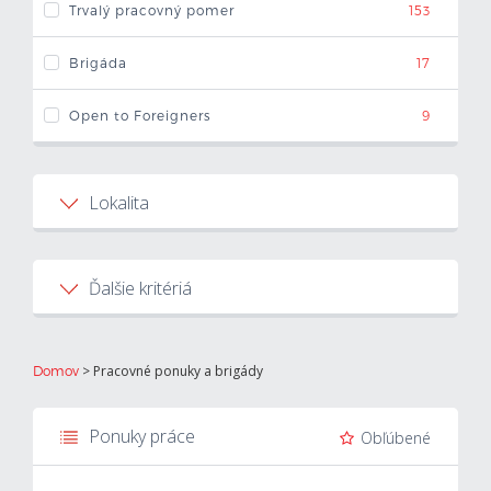
Trvalý pracovný pomer
153
Mzdová kalkulačka
Brigáda
17
Vytvor si životopis
Open to Foreigners
9
Uchádzači
Lokalita
Zamestnávatelia
Bratislavský kraj
13
O nás
Ďalšie kritériá
Banskobystrický kraj
14
Kontakt
S ubytovaním
0
Žilinský kraj
4
>
Pracovné ponuky a brigády
Domov
Trenčiansky kraj
25
Ponuky práce
Obľúbené
Trnavský kraj
37