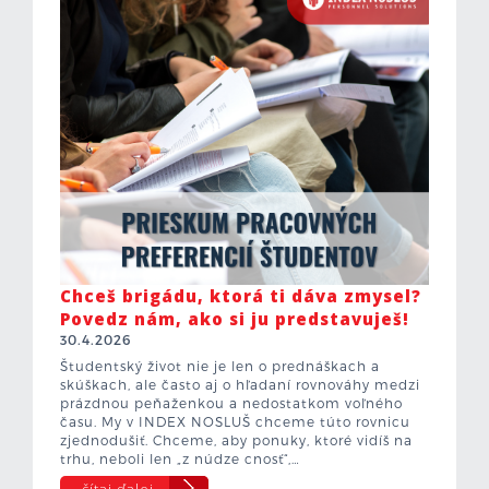
Chceš brigádu, ktorá ti dáva zmysel?
Povedz nám, ako si ju predstavuješ!
30.4.2026
Študentský život nie je len o prednáškach a
skúškach, ale často aj o hľadaní rovnováhy medzi
prázdnou peňaženkou a nedostatkom voľného
času. My v INDEX NOSLUŠ chceme túto rovnicu
zjednodušiť. Chceme, aby ponuky, ktoré vidíš na
trhu, neboli len „z núdze cnosť“,…
čítaj ďalej