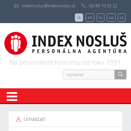
indexnoslus@indexnoslus.sk
02/49 10 93 22
sk
en
ru
ua
sr
Na personalistickom trhu od roku 1991
Úvod
Uchádzači
Ponuky práce