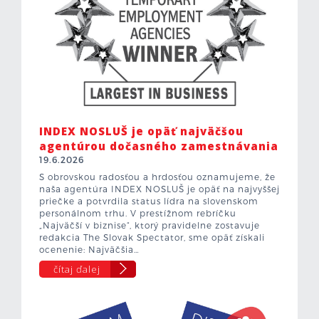
INDEX NOSLUŠ je opäť najväčšou
agentúrou dočasného zamestnávania
19.6.2026
S obrovskou radosťou a hrdosťou oznamujeme, že
naša agentúra INDEX NOSLUŠ je opäť na najvyššej
priečke a potvrdila status lídra na slovenskom
personálnom trhu. V prestížnom rebríčku
„Najväčší v biznise“, ktorý pravidelne zostavuje
redakcia The Slovak Spectator, sme opäť získali
ocenenie: Najväčšia…
čítaj ďalej