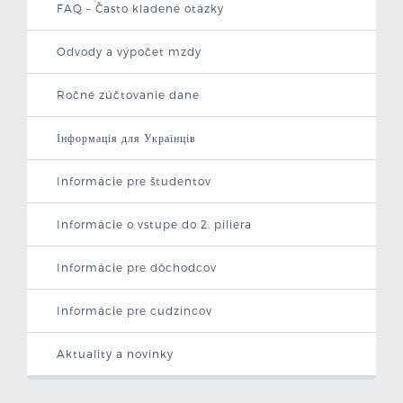
FAQ – Často kladené otázky
Mzdová kalkulačka
Odvody a výpočet mzdy
Vytvor si životopis
Ročné zúčtovanie dane
Uchádzači
Інформація для Українців
Zamestnávatelia
Informácie pre študentov
O nás
Informácie o vstupe do 2. piliera
Kontakt
Informácie pre dôchodcov
Informácie pre cudzincov
Aktuality a novinky