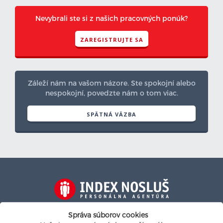
Nevybrali ste si z našich pracovných ponúk?
ZAREGISTRUJTE SA
Záleží nám na vašom názore. Ste spokojní alebo
nespokojní, povedzte nám o tom viac.
SPÄTNÁ VÄZBA
Na personalistickom trhu od roku 1991
Správa súborov cookies