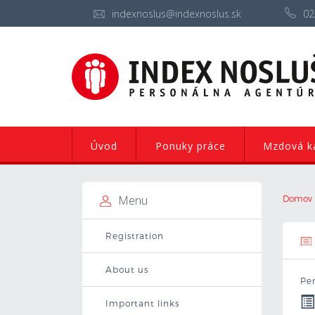
indexnoslus@indexnoslus.sk
02
Úvod
Ponuky práce
Mzdová ka
Menu
Domov
Registration
About us
Per
Important links