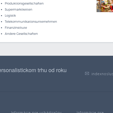
Produktionsgesellschaften
Supermarktketten
Logistik
Telekommunikationsunternehmen
Finanzinstitute
Andere Gesellschaften
rsonalistickom trhu od roku
indexnoslu
Informácie pre uchádzačov
Informácie pre