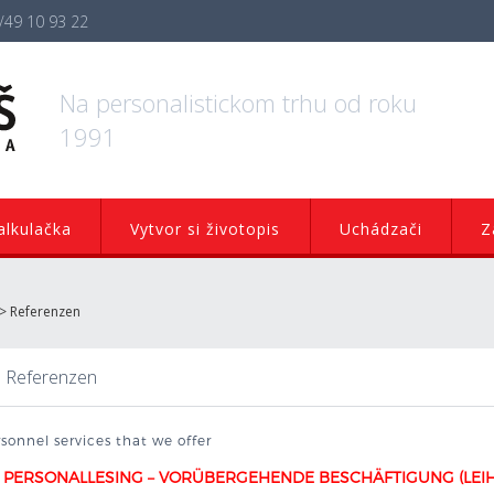
/49 10 93 22
Na personalistickom trhu od roku
1991
lkulačka
Vytvor si životopis
Uchádzači
Z
>
Referenzen
Referenzen
sonnel services that we offer
PERSONALLESING – VORÜBERGEHENDE BESCHÄFTIGUNG (LEIH