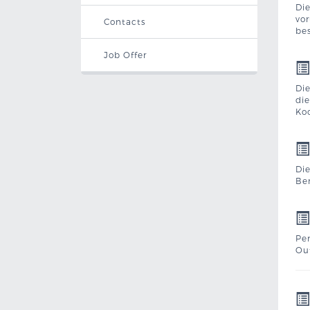
Di
vor
Contacts
be
Job Offer
Die
die
Koo
Di
Ber
Pe
Ou