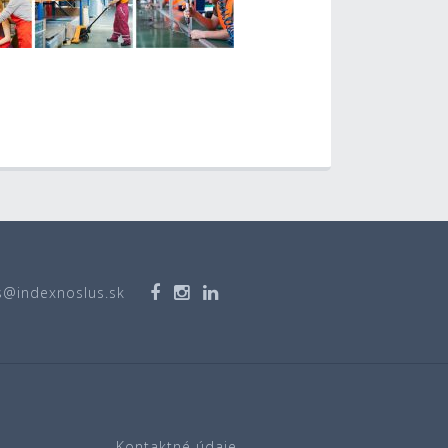
s@indexnoslus.sk
Kontaktné údaje