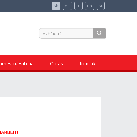
sk
en
ru
ua
sr
amestnávatelia
O nás
Kontakt
ARBEIT)