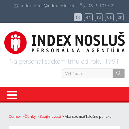
indexnoslus@indexnoslus.sk
02/49 10 93 22
sk
en
ru
ua
sr
Na personalistickom trhu od roku 1991
Úvod
>
>
>
Ako spoznať falošnú ponuku
Domov
Články
Zaujímavosti
Ponuky práce