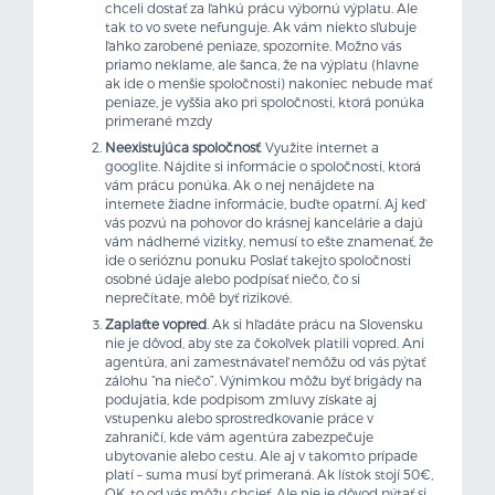
chceli dostať za ľahkú prácu výbornú výplatu. Ale
tak to vo svete nefunguje. Ak vám niekto sľubuje
ľahko zarobené peniaze, spozornite. Možno vás
priamo neklame, ale šanca, že na výplatu (hlavne
ak ide o menšie spoločnosti) nakoniec nebude mať
peniaze, je vyššia ako pri spoločnosti, ktorá ponúka
primerané mzdy
Neexistujúca spoločnosť
. Využite internet a
googlite. Nájdite si informácie o spoločnosti, ktorá
vám prácu ponúka. Ak o nej nenájdete na
internete žiadne informácie, buďte opatrní. Aj keď
vás pozvú na pohovor do krásnej kancelárie a dajú
vám nádherné vizitky, nemusí to ešte znamenať, že
ide o serióznu ponuku Poslať takejto spoločnosti
osobné údaje alebo podpísať niečo, čo si
neprečítate, môě byť rizikové.
Zaplaťte vopred
. Ak si hľadáte prácu na Slovensku
nie je dôvod, aby ste za čokoľvek platili vopred. Ani
agentúra, ani zamestnávateľ nemôžu od vás pýtať
zálohu “na niečo”. Výnimkou môžu byť brigády na
podujatia, kde podpisom zmluvy získate aj
vstupenku alebo sprostredkovanie práce v
zahraničí, kde vám agentúra zabezpečuje
ubytovanie alebo cestu. Ale aj v takomto prípade
platí – suma musí byť primeraná. Ak lístok stojí 50€,
OK, to od vás môžu chcieť. Ale nie je dôvod pýtať si