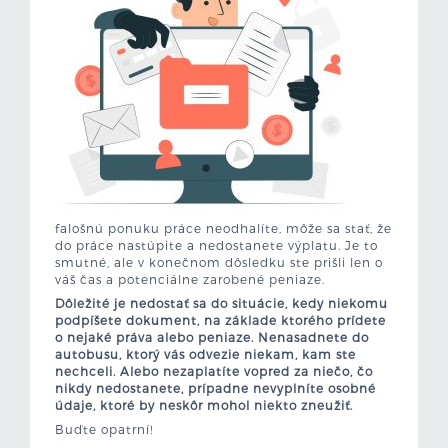
falošnú ponuku práce neodhalíte, môže sa stať, že
do práce nastúpite a nedostanete výplatu. Je to
smutné, ale v konečnom dôsledku ste prišli len o
váš čas a potenciálne zarobené peniaze.
Dôležité je nedostať sa do situácie, kedy niekomu
podpíšete dokument, na základe ktorého prídete
o nejaké práva alebo peniaze. Nenasadnete do
autobusu, ktorý vás odvezie niekam, kam ste
nechceli. Alebo nezaplatíte vopred za niečo, čo
nikdy nedostanete, prípadne nevyplníte osobné
údaje, ktoré by neskôr mohol niekto zneužiť.
Buďte opatrní!