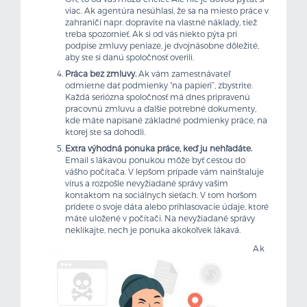
viac. Ak agentúra nesúhlasí, že sa na miesto práce v
zahraničí napr. dopravíte na vlastné náklady, tiež
treba spozornieť. Ak si od vás niekto pýta pri
podpise zmluvy peniaze, je dvojnásobne dôležité,
aby ste si danú spoločnosť overili.
Práca bez zmluvy.
Ak vám zamestnávateľ
odmietne dať podmienky “na papieri”, zbystrite.
Každá seriózna spoločnosť má dnes pripravenú
pracovnú zmluvu a ďalšie potrebné dokumenty,
kde máte napísané základné podmienky práce, na
ktorej ste sa dohodli.
Extra výhodná ponuka práce, keď ju nehľadáte.
Email s lákavou ponukou môže byť cestou do
vášho počítača. V lepšom prípade vám nainštaluje
vírus a rozpošle nevyžiadané správy vašim
kontaktom na sociálnych sieťach. V tom horšom
prídete o svoje dáta alebo prihlasovacie údaje, ktoré
máte uložené v počítači. Na nevyžiadané správy
neklikajte, nech je ponuka akokoľvek lákavá.
Ak