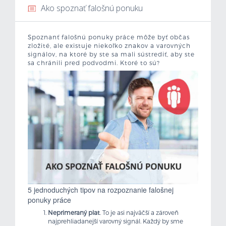
Ako spoznať falošnú ponuku
Mzdová kalkulačka
Spoznanť falošnú ponuky práce môže byť občas
Vytvor si životopis
zložité, ale existuje niekoľko znakov a varovných
signálov, na ktoré by ste sa mali sústrediť, aby ste
sa chránili pred podvodmi. Ktoré to sú?
Uchádzači
Zamestnávatelia
O nás
Kontakt
5 jednoduchých tipov na rozpoznanie falošnej
ponuky práce
Neprimeraný plat
. To je asi najväčší a zároveň
najprehliadanejší varovný signál. Každý by sme