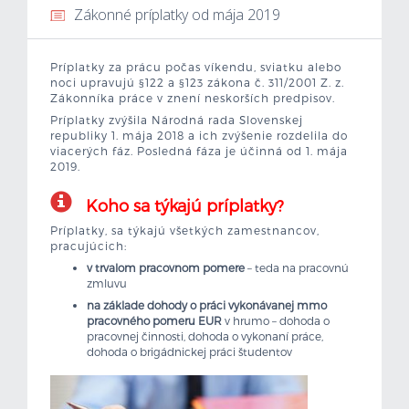
Zákonné príplatky od mája 2019
Mzdová kalkulačka
Príplatky za prácu počas víkendu, sviatku alebo
Vytvor si životopis
noci upravujú §122 a §123 zákona č. 311/2001 Z. z.
Zákonníka práce v znení neskorších predpisov.
Príplatky zvýšila Národná rada Slovenskej
Uchádzači
republiky 1. mája 2018 a ich zvýšenie rozdelila do
viacerých fáz. Posledná fáza je účinná od 1. mája
2019.
Zamestnávatelia
Koho sa týkajú príplatky?
O nás
Príplatky, sa týkajú všetkých zamestnancov,
pracujúcich:
Kontakt
v trvalom pracovnom pomere
– teda na pracovnú
zmluvu
na základe dohody o práci vykonávanej mmo
pracovného pomeru EUR
v hrumo – dohoda o
pracovnej činnosti, dohoda o vykonaní práce,
dohoda o brigádnickej práci študentov