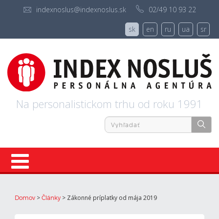
indexnoslus@indexnoslus.sk
02/49 10 93 22
sk
en
ru
ua
sr
Na personalistickom trhu od roku 1991
Úvod
>
>
Zákonné príplatky od mája 2019
Domov
Články
Ponuky práce