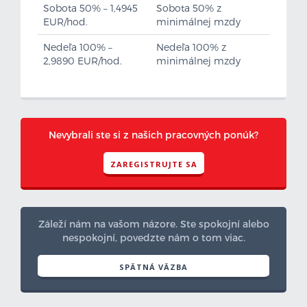
Sobota 50% – 1,4945
Sobota 50% z
EUR/hod.
minimálnej mzdy
Nedeľa 100% –
Nedeľa 100% z
2,9890 EUR/hod.
minimálnej mzdy
Nevybrali ste si z našich pracovných ponúk?
ZAREGISTRUJTE SA
Záleží nám na vašom názore. Ste spokojní alebo
nespokojní, povedzte nám o tom viac.
SPÄTNÁ VÄZBA