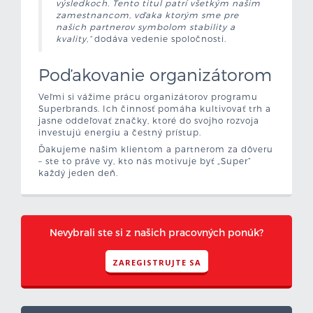
výsledkoch. Tento titul patrí všetkým našim
zamestnancom, vďaka ktorým sme pre
našich partnerov symbolom stability a
kvality,“
dodáva vedenie spoločnosti.
Poďakovanie organizátorom
Veľmi si vážime prácu organizátorov programu
Superbrands. Ich činnosť pomáha kultivovať trh a
jasne oddeľovať značky, ktoré do svojho rozvoja
investujú energiu a čestný prístup.
Ďakujeme našim klientom a partnerom za dôveru
– ste to práve vy, kto nás motivuje byť „Super“
každý jeden deň.
Nevybrali ste si z našich pracovných ponúk?
ZAREGISTRUJTE SA