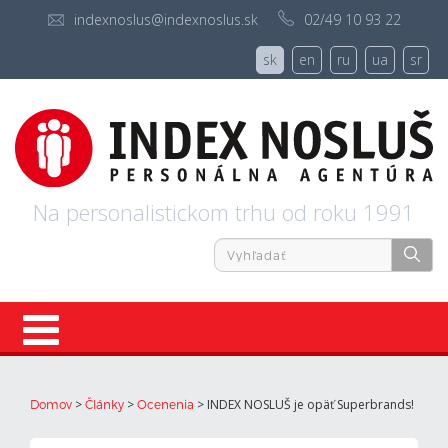
indexnoslus@indexnoslus.sk
02/49 10 93 22
sk
en
ru
ua
sr
Na personalistickom trhu od roku 1991
Úvod
>
>
>
INDEX NOSLUŠ je opäť Superbrands!
Domov
Články
Ocenenia
Ponuky práce