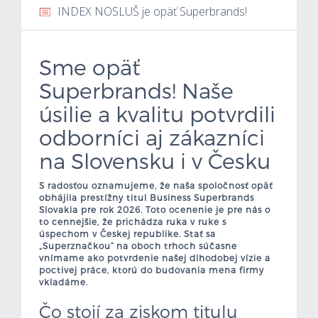
INDEX NOSLUŠ je opäť Superbrands!
Mzdová kalkulačka
Sme opäť
Vytvor si životopis
Superbrands! Naše
Uchádzači
úsilie a kvalitu potvrdili
odborníci aj zákazníci
Zamestnávatelia
na Slovensku i v Česku
O nás
S radosťou oznamujeme, že naša spoločnosť opäť
obhájila prestížny titul Business Superbrands
Kontakt
Slovakia pre rok 2026. Toto ocenenie je pre nás o
to cennejšie, že prichádza ruka v ruke s
úspechom v Českej republike. Stať sa
„Superznačkou“ na oboch trhoch súčasne
vnímame ako potvrdenie našej dlhodobej vízie a
poctivej práce, ktorú do budovania mena firmy
vkladáme.
Čo stojí za ziskom titulu