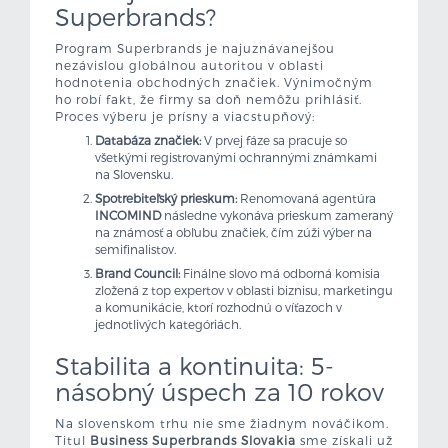
Superbrands?
Program Superbrands je najuznávanejšou
nezávislou globálnou autoritou v oblasti
hodnotenia obchodných značiek. Výnimočným
ho robí fakt, že firmy sa doň nemôžu prihlásiť.
Proces výberu je prísny a viacstupňový:
Databáza značiek:
V prvej fáze sa pracuje so
všetkými registrovanými ochrannými známkami
na Slovensku.
Spotrebiteľský prieskum:
Renomovaná agentúra
INCOMIND
následne vykonáva prieskum zameraný
na známosť a obľubu značiek, čím zúži výber na
semifinalistov.
Brand Council:
Finálne slovo má odborná komisia
zložená z top expertov v oblasti biznisu, marketingu
a komunikácie, ktorí rozhodnú o víťazoch v
jednotlivých kategóriách.
Stabilita a kontinuita: 5-
násobný úspech za 10 rokov
Na slovenskom trhu nie sme žiadnym nováčikom.
Titul
Business Superbrands Slovakia
sme získali už