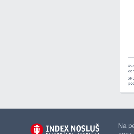
Kve
ko
Skú
poc
Na pe