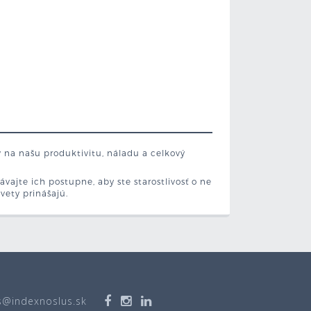
v na našu produktivitu, náladu a celkový
ávajte ich postupne, aby ste starostlivosť o ne
kvety prinášajú.
s@indexnoslus.sk