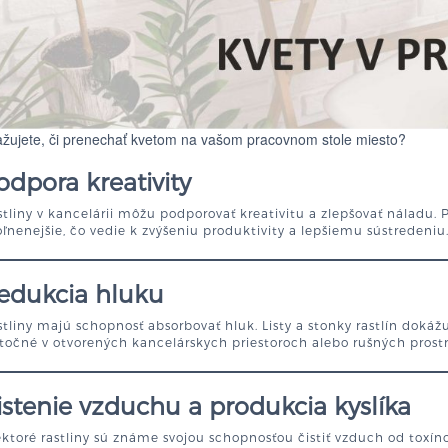
žujete, či prenechať kvetom na vašom pracovnom stole miesto?
odpora kreativity
tliny v kancelárii môžu podporovať kreativitu a zlepšovať náladu. 
ľnenejšie, čo vedie k zvýšeniu produktivity a lepšiemu sústredeniu
edukcia hluku
tliny majú schopnosť absorbovať hluk. Listy a stonky rastlín dokážu
točné v otvorených kancelárskych priestoroch alebo rušných prost
istenie vzduchu a produkcia kyslíka
ktoré rastliny sú známe svojou schopnosťou čistiť vzduch od toxín