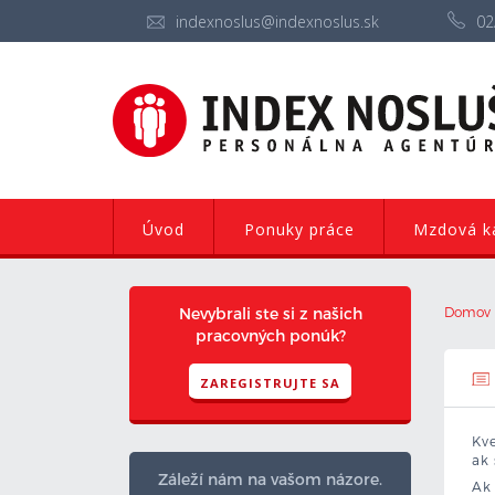
indexnoslus@indexnoslus.sk
02
Úvod
Ponuky práce
Mzdová ka
Nevybrali ste si z našich
Domov
pracovných ponúk?
ZAREGISTRUJTE SA
Kve
ak 
Záleží nám na vašom názore.
Ak 