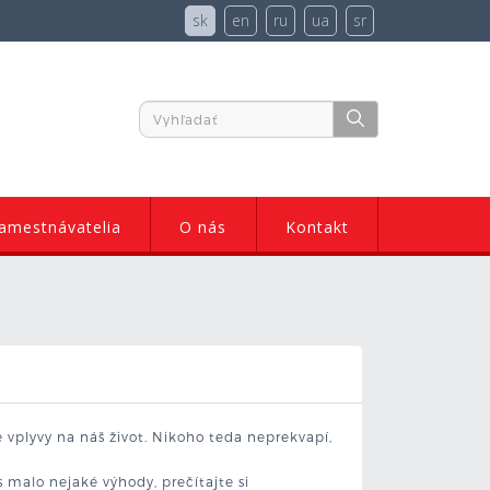
sk
en
ru
ua
sr
amestnávatelia
O nás
Kontakt
e vplyvy na náš život. Nikoho teda neprekvapí,
ás malo nejaké výhody, prečítajte si