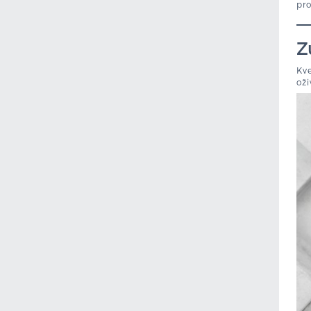
pro
Z
Kve
oži