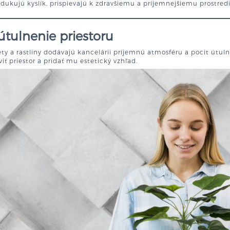
dukujú kyslík, prispievajú k zdravšiemu a príjemnejšiemu prostredi
útulnenie priestoru
ty a rastliny dodávajú kancelárii príjemnú atmosféru a pocit útuln
viť priestor a pridať mu estetický vzhľad.