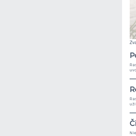
Zva
P
Ras
uvo
R
Ras
uži
Č
Nie