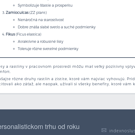
Symbolizuje šťastie a prosperitu
Zamioculcas
(ZZ plant)
Nenáročná na starostlivosť
Dobre znáša slabé svetlo a suché podmienky
Fikus
(Ficus elastica)
Atraktívne a robustné listy
Toleruje rôzne svetelné podmienky
ty a rastliny v pracovnom prostredí môžu mať veľký pozitívny vply
mfort.
šajte rôzne druhy rastlín a zistite, ktoré vám najviac vyhovujú. Prid
iťovali ako záťaž, ale naopak, užívali si všetky benefity, ktoré vám 
rsonalistickom trhu od roku
indexnoslu