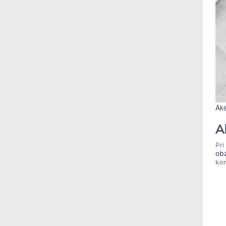
Aké
A
Pri
obz
kon