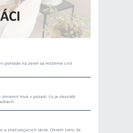
Pri pohľade na zeleň sa môžeme cítiť
.
 zmierniť hluk v pozadí, čo je obzvlášť
rediach.
ov a znečisťujúcich látok. Okrem toho, že