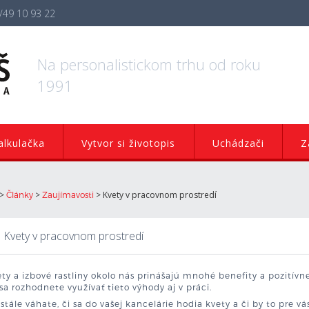
/49 10 93 22
Na personalistickom trhu od roku
1991
lkulačka
Vytvor si životopis
Uchádzači
Z
>
>
>
Kvety v pracovnom prostredí
Články
Zaujímavosti
Kvety v pracovnom prostredí
ty a izbové rastliny okolo nás prinášajú mnohé benefity a pozitívn
sa rozhodnete využívať tieto výhody aj v práci.
stále váhate, či sa do vašej kancelárie hodia kvety a či by to pre v