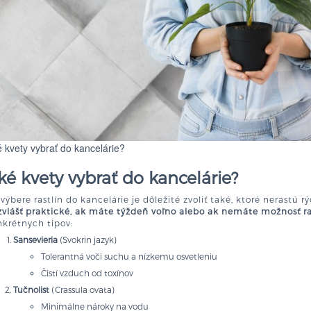
 kvety vybrať do kancelárie?
ké kvety vybrať do kancelárie?
 výbere rastlín do kancelárie je dôležité zvoliť také, ktoré nerastú 
vlášť praktické, ak máte týždeň voľno alebo ak nemáte možnosť ras
krétnych tipov:
Sansevieria
(Svokrin jazyk)
Tolerantná voči suchu a nízkemu osvetleniu
Čistí vzduch od toxínov
Tučnolist
(Crassula ovata)
Minimálne nároky na vodu