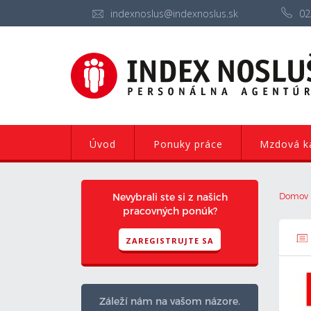
indexnoslus@indexnoslus.sk
02
Úvod
Ponuky práce
Mzdová ka
Nevybrali ste si z našich
Domov
pracovných ponúk?
ZAREGISTRUJTE SA
Záleží nám na vašom názore.