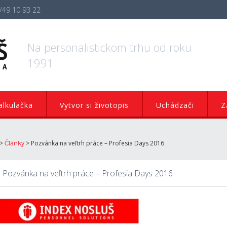
/49 10 93 22
Na personalistickom trhu od roku
1991
lkulačka
Vytvor si životopis
Uchádzači
Z
>
>
Pozvánka na veľtrh práce – Profesia Days 2016
Články
Pozvánka na veľtrh práce – Profesia Days 2016