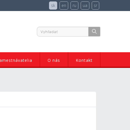
sk
en
ru
ua
sr
amestnávatelia
O nás
Kontakt