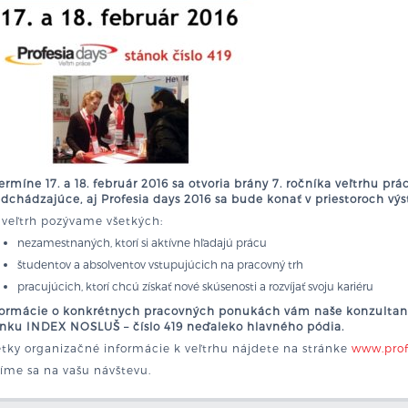
ermíne 17. a 18. február 2016 sa otvoria brány 7. ročníka veľtrhu prá
dchádzajúce, aj Profesia days 2016 sa bude konať v priestoroch výs
 veľtrh pozývame všetkých:
nezamestnaných, ktorí si aktívne hľadajú prácu
študentov a absolventov vstupujúcich na pracovný trh
pracujúcich, ktorí chcú získať nové skúsenosti a rozvíjať svoju kariéru
formácie o konkrétnych pracovných ponukách vám naše konzultant
ánku INDEX NOSLUŠ – číslo 419 neďaleko hlavného pódia.
etky organizačné informácie k veľtrhu nájdete na stránke
www.prof
íme sa na vašu návštevu.