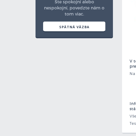
Ste spokojní alebo
nespokojní, povedzte nám o
tom viac.
SPÄTNÁ VÄZBA
V t
pre
Na
In
st
Vš
Tes