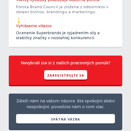
Porota Brand Council je zložená z odborníkov v
oblasti biznisu, brandingu a marketingu.
↓
Vyhlásenie víťazov
Ocenenie Superbrands je vyjadrením sily a
stability značky v rozsiahlej konkurencii.
Nevybrali ste si z našich pracovných ponúk?
ZAREGISTRUJTE SA
Záleží nám na vašom názore. Ste spokojní alebo
nespokojní, povedzte nám o tom viac.
SPÄTNÁ VÄZBA