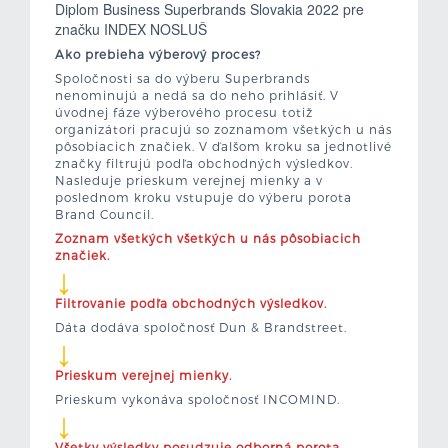
Diplom Business Superbrands Slovakia 2022 pre
značku INDEX NOSLUŠ
Ako prebieha výberový proces?
Spoločnosti sa do výberu Superbrands
nenominujú a nedá sa do neho prihlásiť. V
úvodnej fáze výberového procesu totiž
organizátori pracujú so zoznamom všetkých u nás
pôsobiacich značiek. V ďalšom kroku sa jednotlivé
značky filtrujú podľa obchodných výsledkov.
Nasleduje prieskum verejnej mienky a v
poslednom kroku vstupuje do výberu porota
Brand Council.
Zoznam všetkých všetkých u nás pôsobiacich
značiek.
↓
Filtrovanie podľa obchodných výsledkov.
Dáta dodáva spoločnosť Dun & Brandstreet.
↓
Prieskum verejnej mienky.
Prieskum vykonáva spoločnosť INCOMIND.
↓
Všetky výsledky posudzuje odborná porota.