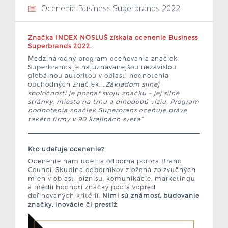
Ocenenie Business Superbrands 2022
Mzdová kalkulačka
Značka INDEX NOSLUŠ získala ocenenie Business
Vytvor si životopis
Superbrands 2022.
Medzinárodný program oceňovania značiek
Superbrands je najuznávanejšou nezávislou
Uchádzači
globálnou autoritou v oblasti hodnotenia
obchodných značiek. „
Základom silnej
spoločnosti je poznať svoju značku – jej silné
Zamestnávatelia
stránky, miesto na trhu a dlhodobú víziu. Program
hodnotenia značiek Superbrans oceňuje práve
takéto firmy v 90 krajinách sveta
O nás
.“
Kontakt
Kto udeľuje ocenenie?
Ocenenie nám udelila odborná porota Brand
Counci. Skupina odborníkov zložená zo zvučných
mien v oblasti biznisu, komunikácie, marketingu
a médií hodnotí značky podľa vopred
definovaných kritérií.
Nimi sú známosť, budovanie
značky, inovácie či prestíž
.