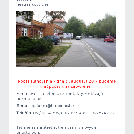
nestránkový deň
f.
Počas sťahovania – dňa 31. augusta 2017 budeme
mať počas dňa zatvorené !!!
E-mailové a telefonické kontakty zostávajú
nezmenené:
E-mail
: galanta@indexnoslus.sk
Telefón
: 031/7804 793, 0917 835 409, 0918 574 873
.
Tešíme sa na stretnutie s vami v nových
priestoroch.