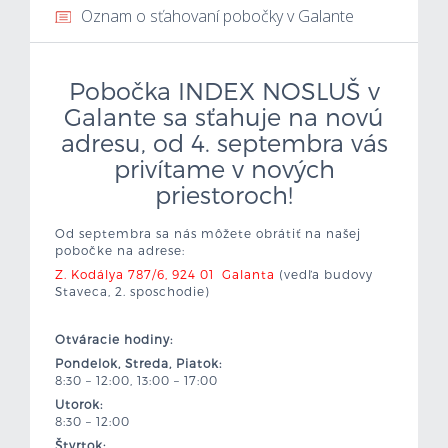
Oznam o sťahovaní pobočky v Galante
Mzdová kalkulačka
Pobočka INDEX NOSLUŠ v
Vytvor si životopis
Galante sa sťahuje na novú
Uchádzači
adresu, od 4. septembra vás
privítame v nových
Zamestnávatelia
priestoroch!
Od septembra sa nás môžete obrátiť na našej
O nás
pobočke na adrese:
Z. Kodálya 787/6, 924 01 Galanta
(vedľa budovy
Kontakt
Staveca, 2. sposchodie)
Otváracie hodiny:
Pondelok, Streda, Piatok:
8:30 – 12:00, 13:00 – 17:00
Utorok:
8:30 – 12:00
Štvrtok: