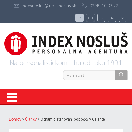
indexnoslus@indexnoslus.sk
02/49 10 93 22
sk
en
ru
ua
sr
Na personalistickom trhu od roku 1991
Úvod
>
>
Oznam o sťahovaní pobočky v Galante
Domov
Články
Ponuky práce