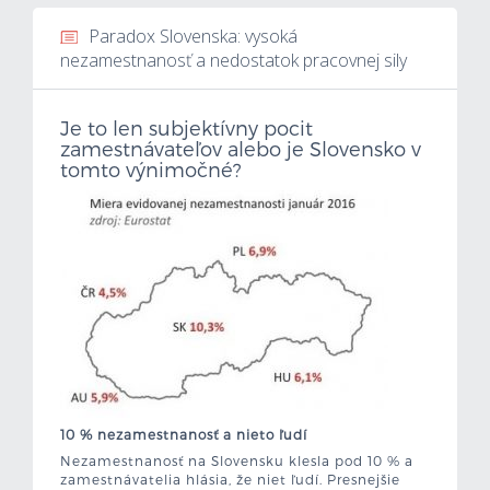
Paradox Slovenska: vysoká
Mzdová kalkulačka
nezamestnanosť a nedostatok pracovnej sily
Vytvor si životopis
Je to len subjektívny pocit
zamestnávateľov alebo je Slovensko v
Uchádzači
tomto výnimočné?
Zamestnávatelia
O nás
Kontakt
10 % nezamestnanosť a nieto ľudí
Nezamestnanosť na Slovensku klesla pod 10 % a
zamestnávatelia hlásia, že niet ľudí. Presnejšie