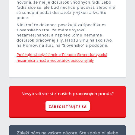
hovoria, že nie je dostatok vhodných ľudí. Lebo
ľudia síce sú, ale buď nechcú pracovať, alebo nie
sú schopní podať dostatočný výkon a kvalitu
práce.
Niektorí to dokonca považujú za špecifikum
slovenského trhu že máme vysokú
nezamestnanosť a napriek tomu nemáme
dostatok pracovnej sily. Hádžu vinu na školstvo,
na Rómov, na štát, na “Slovensko” a podobne.
Prečítajte si celý článok -> Paradox Slovenska: vysoká
nezamestnanosť a nedostatok pracovnej sily
Nevybrali ste si z našich pracovných ponúk?
ZAREGISTRUJTE SA
Záleží nám na vašom názore. Ste spokojní alebo