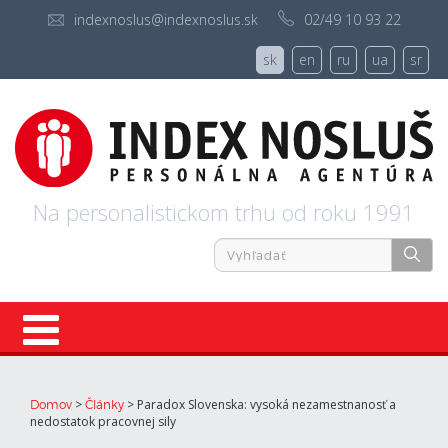
indexnoslus@indexnoslus.sk
02/49 10 93 22
sk
en
ru
ua
sr
Na personalistickom trhu od roku 1991
Úvod
>
>
Paradox Slovenska: vysoká nezamestnanosť a
Domov
Články
nedostatok pracovnej sily
Ponuky práce