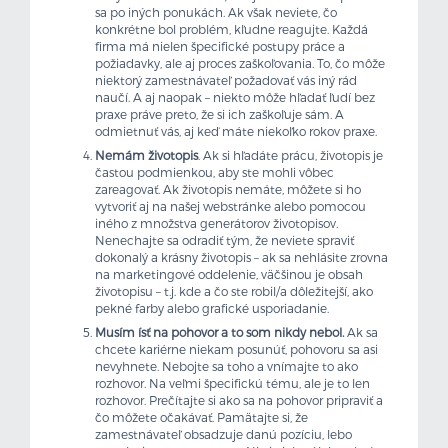
sa po iných ponukách. Ak však neviete, čo
konkrétne bol problém, kľudne reagujte. Každá
firma má nielen špecifické postupy práce a
požiadavky, ale aj proces zaškoľovania. To, čo môže
niektorý zamestnávateľ požadovať vás iný rád
naučí. A aj naopak – niekto môže hľadať ľudí bez
praxe práve preto, že si ich zaškoľuje sám. A
odmietnuť vás, aj keď máte niekoľko rokov praxe.
Nemám životopis
. Ak si hľadáte prácu, životopis je
častou podmienkou, aby ste mohli vôbec
zareagovať. Ak životopis nemáte, môžete si ho
vytvoriť aj na našej webstránke alebo pomocou
iného z množstva generátorov životopisov.
Nenechajte sa odradiť tým, že neviete spraviť
dokonalý a krásny životopis – ak sa nehlásite zrovna
na marketingové oddelenie, väčšinou je obsah
životopisu – t.j. kde a čo ste robil/a dôležitejší, ako
pekné farby alebo grafické usporiadanie.
Musím ísť na pohovor a to som nikdy nebol.
Ak sa
chcete kariérne niekam posunúť, pohovoru sa asi
nevyhnete. Nebojte sa toho a vnímajte to ako
rozhovor. Na veľmi špecifickú tému, ale je to len
rozhovor. Prečítajte si ako sa na pohovor pripraviť a
čo môžete očakávať. Pamätajte si, že
zamestnávateľ obsadzuje danú pozíciu, lebo