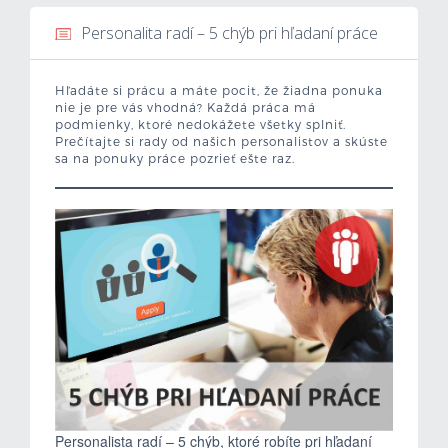
Personalita radí – 5 chýb pri hľadaní práce
Mzdová kalkulačka
Vytvor si životopis
Hľadáte si prácu a máte pocit, že žiadna ponuka
nie je pre vás vhodná? Každá práca má
podmienky, ktoré nedokážete všetky splniť.
Uchádzači
Prečítajte si rady od našich personalistov a skúste
sa na ponuky práce pozrieť ešte raz.
Zamestnávatelia
O nás
Kontakt
Personalista radí – 5 chýb, ktoré robíte pri hľadaní