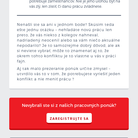
potrebuje zamestnancov. Nie je jeho úlohou byť na
vás zlý, len zistiť, či danú prácu zvládnete.
Nenašli ste sa ani v jednom bode? Skúsim teda
ešte jednu otázku – nehľadáte novú prácu len
preto, že vás niekto z kolegov nahneval,
nadriadený neocenil alebo sa vám niečo aktuálne
nepodarilo? Je to samozrejme dobrý dôvod, ale ak
si neviete vybrať, môže to znamenať aj to, že
okrem tohto konfliktu je to vlastne u vás v práci
fajn.
Aj tak malo prezeranie ponúk určite zmysel –
utvrdilo vás to v tom, že potrebujete vyriešiť jeden
konflikt a nie meniť prácu ?
Nevybrali ste si z našich pracovných ponúk?
ZAREGISTRUJTE SA