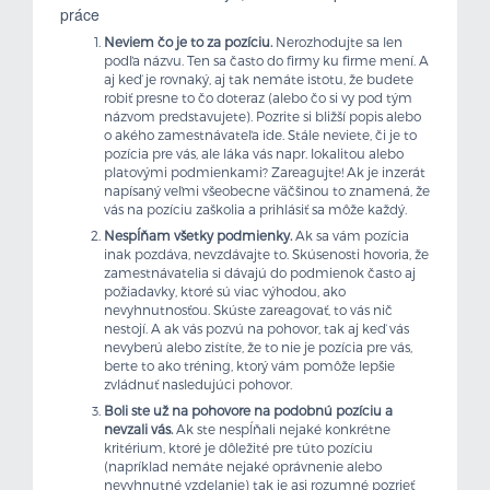
práce
Neviem čo je to za pozíciu.
Nerozhodujte sa len
podľa názvu. Ten sa často do firmy ku firme mení. A
aj keď je rovnaký, aj tak nemáte istotu, že budete
robiť presne to čo doteraz (alebo čo si vy pod tým
názvom predstavujete). Pozrite si bližší popis alebo
o akého zamestnávateľa ide. Stále neviete, či je to
pozícia pre vás, ale láka vás napr. lokalitou alebo
platovými podmienkami? Zareagujte! Ak je inzerát
napísaný veľmi všeobecne väčšinou to znamená, že
vás na pozíciu zaškolia a prihlásiť sa môže každý.
Nespĺňam všetky podmienky.
Ak sa vám pozícia
inak pozdáva, nevzdávajte to. Skúsenosti hovoria, že
zamestnávatelia si dávajú do podmienok často aj
požiadavky, ktoré sú viac výhodou, ako
nevyhnutnosťou. Skúste zareagovať, to vás nič
nestojí. A ak vás pozvú na pohovor, tak aj keď vás
nevyberú alebo zistíte, že to nie je pozícia pre vás,
berte to ako tréning, ktorý vám pomôže lepšie
zvládnuť nasledujúci pohovor.
Boli ste už na pohovore na podobnú pozíciu a
nevzali vás.
Ak ste nespĺňali nejaké konkrétne
kritérium, ktoré je dôležité pre túto pozíciu
(napríklad nemáte nejaké oprávnenie alebo
nevyhnutné vzdelanie) tak je asi rozumné pozrieť