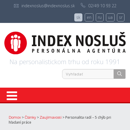
indexnoslus@indexnoslus.sk
02/49 10 93 22
sk
en
ru
ua
sr
Na personalistickom trhu od roku 1991
Úvod
>
>
>
Personalita radí – 5 chýb pri
Domov
Články
Zaujímavosti
hľadaní práce
Ponuky práce