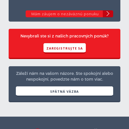
Mám záujem o nezáväznú ponuku
Nevybrali ste si z našich pracovných ponúk?
ZAREGISTRUJTE SA
Záleží nám na vašom názore. Ste spokojní alebo
nespokojní, povedzte nám o tom viac.
SPÄTNÁ VÄZBA