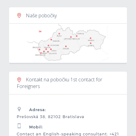
Naše pobočky
ČR
POPRAD
ŽILINA
LIPTOVSKÝ MIKULÁŠ
PREŠOV
TRENČÍN
KOŠICE
HLOHOVEC
MALACKY
TRNAVA
ZVOLEN
NITRA
SENEC
GALANTA
BRATISLAVA
Kontakt na pobočku 1st contact for
Foreigners
Adresa:
Prešovská 38, 82102 Bratislava
Mobil:
Contact an English-speaking consultant: +421