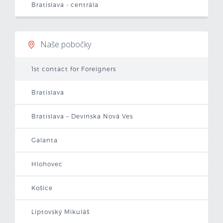
Bratislava - centrála
Mzdová kalkulačka
Vytvor si životopis
Naše pobočky
Uchádzači
1st contact for Foreigners
Zamestnávatelia
Bratislava
Bratislava – Devínska Nová Ves
O nás
Galanta
Kontakt
Hlohovec
Košice
Liptovský Mikuláš