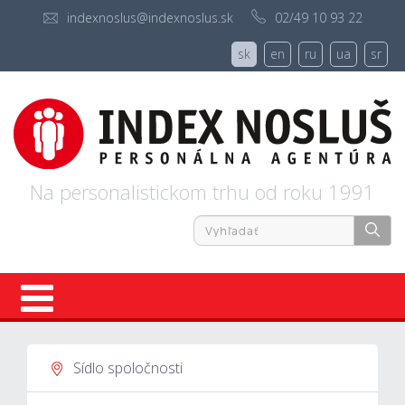
indexnoslus@indexnoslus.sk
02/49 10 93 22
sk
en
ru
ua
sr
Na personalistickom trhu od roku 1991
Úvod
Sídlo spoločnosti
Ponuky práce