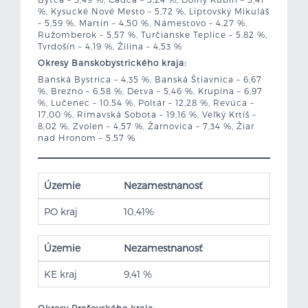
%, Kysucké Nové Mesto – 5,72 %, Liptovský Mikuláš
– 5,59 %, Martin – 4,50 %, Námestovo – 4,27 %,
Ružomberok – 5,57 %, Turčianske Teplice – 5,82 %,
Tvrdošín – 4,19 %, Žilina – 4,53 %
Okresy Banskobystrického kraja:
Banská Bystrica – 4,35 %, Banská Štiavnica – 6,67
%, Brezno – 6,58 %, Detva – 5,46 %, Krupina – 6,97
%, Lučenec – 10,54 %, Poltár – 12,28 %, Revúca –
17,00 %, Rimavská Sobota – 19,16 %, Veľký Krtíš –
8,02 %, Zvolen – 4,57 %, Žarnovica – 7,34 %, Žiar
nad Hronom – 5,57 %
Územie
Nezamestnanosť
PO kraj
10,41%
Územie
Nezamestnanosť
KE kraj
9,41 %
Okresy Prešovského kraja: