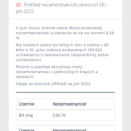
Prehľad nezamestnanosti okresoch SR –
Mzdová kalkulačka
jún 2022
Vytvor si životopis
V júni znovu mierne klesla Miera evidovanej
nezamestnanosti a zastavila sa na na úroveni 6,28
%.
Uchádzači
Na úradoch práce sociálnych vecí a rodiny v SR
bolo k 30. júnu celkovo evidovaných 169 602
Zamestnávatelia
uchádzačov o zamestnanie (disponibilný počet
uchádzačov).
Pozrite si prehľad aktuálnej miery
O nás
nezamestnanosti v jednotlivých krajoch a
okresoch.
Kontakt
Údaje zo štatistík UPSVaR za jún 2022.
Územie
Nezamestnanosť
BA kraj
3,60 %
Územie
Nezamestnanosť