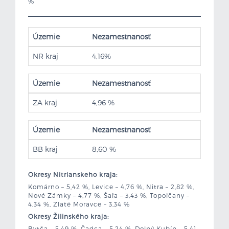
%
Územie
Nezamestnanosť
NR kraj
4,16%
Územie
Nezamestnanosť
ZA kraj
4,96 %
Územie
Nezamestnanosť
BB kraj
8,60 %
Okresy Nitrianskeho kraja:
Komárno – 5,42 %, Levice – 4,76 %, Nitra – 2,82 %,
Nové Zámky – 4,77 %, Šaľa – 3,43 %, Topoľčany –
4,34 %, Zlaté Moravce – 3,34 %
Okresy Žilinského kraja:
Bytča – 5,49 %, Čadca – 5,24 %, Dolný Kubín – 5,41