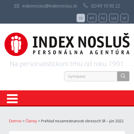
indexnoslus@indexnoslus.sk
02/49 10 93 22
sk
en
ru
ua
sr
Na personalistickom trhu od roku 1991
Úvod
>
>
Prehľad nezamestnanosti okresoch SR – jún 2022
Domov
Články
Ponuky práce