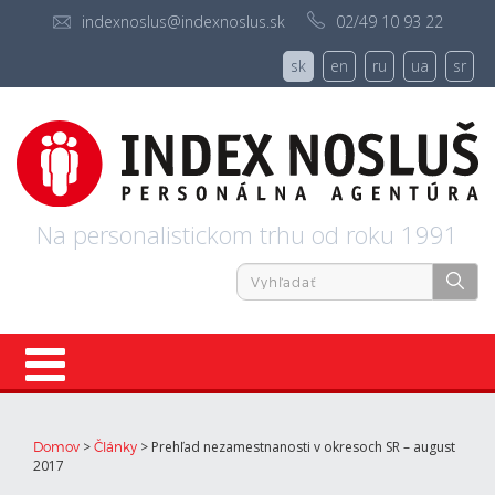
indexnoslus@indexnoslus.sk
02/49 10 93 22
sk
en
ru
ua
sr
Na personalistickom trhu od roku 1991
Úvod
>
>
Prehľad nezamestnanosti v okresoch SR – august
Domov
Články
2017
Ponuky práce