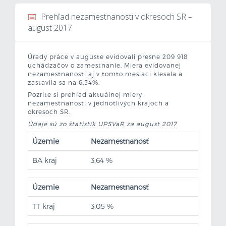
Prehľad nezamestnanosti v okresoch SR –
Mzdová kalkulačka
august 2017
Vytvor si životopis
Úrady práce v auguste evidovali presne 209 918
uchádzačov o zamestnanie. Miera evidovanej
Uchádzači
nezamestnanosti aj v tomto mesiaci klesala a
zastavila sa na 6,54%.
Zamestnávatelia
Pozrite si prehľad aktuálnej miery
nezamestnanosti v jednotlivých krajoch a
okresoch SR.
O nás
Údaje sú zo štatistík UPSVaR za august 2017
Územie
Nezamestnanosť
Kontakt
BA kraj
3,64 %
Územie
Nezamestnanosť
TT kraj
3,05 %