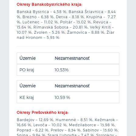
Okresy Banskobystrického kraja:
Banská Bystrica – 4,58 %, Banská Štiavnica – 8,44
%, Brezno – 6,38 %, Detva – 8,18 %, Krupina – 7,27
%, Lučenec – 11,02 %, Poltár – 13,02 %, Revúca –
15,64 %, Rimavská Sobota – 20,81 %, Veľký Krtíš –
10,07 %, Zvolen – 5,26 %, Žarnovica – 8,88 %, Žiar
nad Hronom – 5,93 %
Územie
Nezamestnanosť
PO kraj
10,53%
Územie
Nezamestnanosť
KE kraj
10,59 %
Okresy Prešovského kraja:
Bardejov – 12,69 %, Humenné – 8,51 %, Kežmarok –
16,66 %, Levoča – 10,02 %, Medzilaborce – 13,98 %,
Poprad – 6,22 %, Prešov – 8,34 %, Sabinov – 13,60 %,
Snina – 9,84 %, Stará Ľubovňa – 7,47 %, Stropkov –