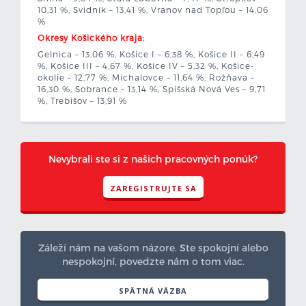
10,31 %, Svidník – 13,41 %, Vranov nad Topľou – 14,06
%
Okresy Košického kraja:
Gelnica – 13,06 %, Košice I – 6,38 %, Košice II – 6,49
%, Košice III – 4,67 %, Košice IV – 5,32 %, Košice-
okolie – 12,77 %, Michalovce – 11,64 %, Rožňava –
16,30 %, Sobrance – 13,14 %, Spišská Nová Ves – 9,71
%, Trebišov – 13,91 %
Nevybrali ste si z našich pracovných ponúk?
ZAREGISTRUJTE SA
Záleží nám na vašom názore. Ste spokojní alebo
nespokojní, povedzte nám o tom viac.
SPÄTNÁ VÄZBA