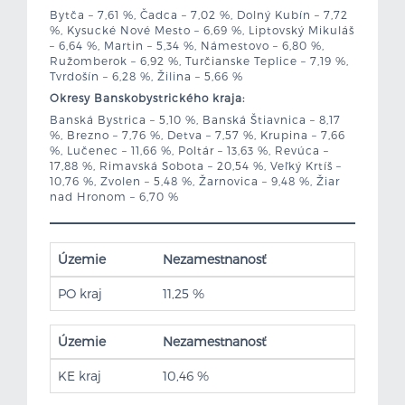
Bytča – 7,61 %, Čadca – 7,02 %, Dolný Kubín – 7,72
%, Kysucké Nové Mesto – 6,69 %, Liptovský Mikuláš
– 6,64 %, Martin – 5,34 %, Námestovo – 6,80 %,
Ružomberok – 6,92 %, Turčianske Teplice – 7,19 %,
Tvrdošín – 6,28 %, Žilina – 5,66 %
Okresy Banskobystrického kraja:
Banská Bystrica – 5,10 %, Banská Štiavnica – 8,17
%, Brezno – 7,76 %, Detva – 7,57 %, Krupina – 7,66
%, Lučenec – 11,66 %, Poltár – 13,63 %, Revúca –
17,88 %, Rimavská Sobota – 20,54 %, Veľký Krtíš –
10,76 %, Zvolen – 5,48 %, Žarnovica – 9,48 %, Žiar
nad Hronom – 6,70 %
Územie
Nezamestnanosť
PO kraj
11,25 %
Územie
Nezamestnanosť
KE kraj
10,46 %