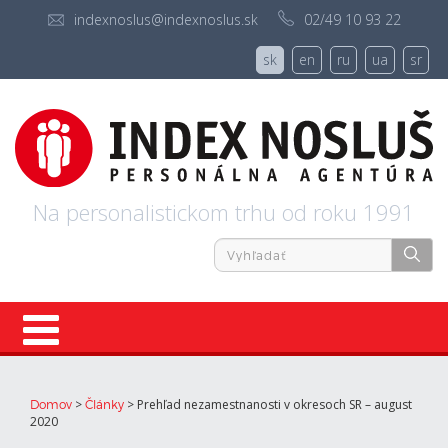
indexnoslus@indexnoslus.sk
02/49 10 93 22
sk
en
ru
ua
sr
Na personalistickom trhu od roku 1991
Úvod
>
>
Prehľad nezamestnanosti v okresoch SR – august
Domov
Články
2020
Ponuky práce