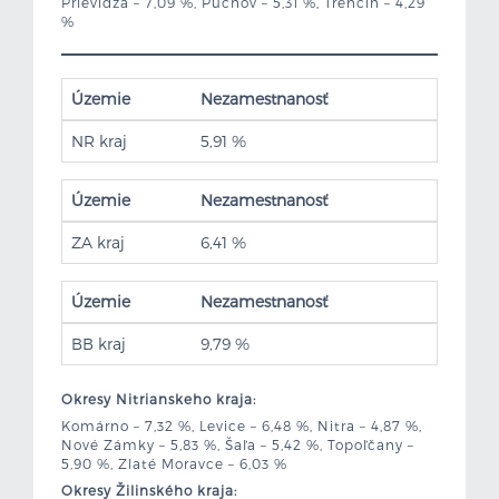
Prievidza – 7,09 %, Púchov – 5,31 %, Trenčín – 4,29
%
Územie
Nezamestnanosť
NR kraj
5,91 %
Územie
Nezamestnanosť
ZA kraj
6,41 %
Územie
Nezamestnanosť
BB kraj
9,79 %
Okresy Nitrianskeho kraja:
Komárno – 7,32 %, Levice – 6,48 %, Nitra – 4,87 %,
Nové Zámky – 5,83 %, Šaľa – 5,42 %, Topoľčany –
5,90 %, Zlaté Moravce – 6,03 %
Okresy Žilinského kraja: