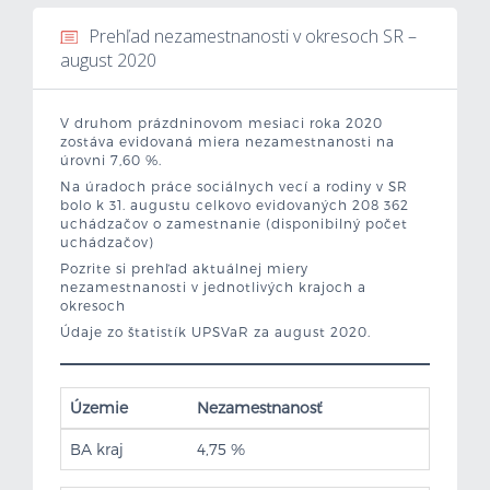
Prehľad nezamestnanosti v okresoch SR –
Mzdová kalkulačka
august 2020
Vytvor si životopis
V druhom prázdninovom mesiaci roka 2020
zostáva evidovaná miera nezamestnanosti na
Uchádzači
úrovni 7,60 %.
Na úradoch práce sociálnych vecí a rodiny v SR
Zamestnávatelia
bolo k 31. augustu celkovo evidovaných 208 362
uchádzačov o zamestnanie (disponibilný počet
uchádzačov)
O nás
Pozrite si prehľad aktuálnej miery
nezamestnanosti v jednotlivých krajoch a
okresoch
Kontakt
Údaje zo štatistík UPSVaR za august 2020.
Územie
Nezamestnanosť
BA kraj
4,75 %