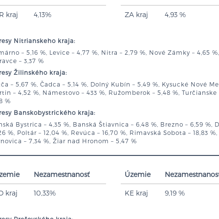
R kraj
4,13%
ZA kraj
4,93 %
esy Nitrianskeho kraja:
árno – 5,16 %, Levice – 4,77 %, Nitra – 2,79 %, Nové Zámky – 4,65 %, 
avce – 3,37 %
esy Žilinského kraja:
ča – 5,67 %, Čadca – 5,14 %, Dolný Kubín – 5,49 %, Kysucké Nové Mes
tin – 4,52 %, Námestovo – 433 %, Ružomberok – 5,48 %, Turčianske Tep
48 %
esy Banskobystrického kraja:
ská Bystrica – 4,35 %, Banská Štiavnica – 6,48 %, Brezno – 6,59 %, D
26 %, Poltár – 12,04 %, Revúca – 16,70 %, Rimavská Sobota – 18,83 %, 
novica – 7,34 %, Žiar nad Hronom – 5,47 %
zemie
Nezamestnanosť
Územie
Nezamestnanos
O kraj
10,33%
KE kraj
9,19 %