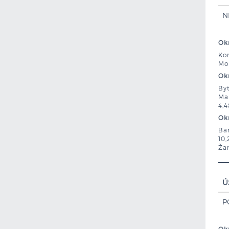
N
Okr
Kom
Mor
Okr
Byt
Mar
4,
Okr
Ban
10,
Žar
Ú
P