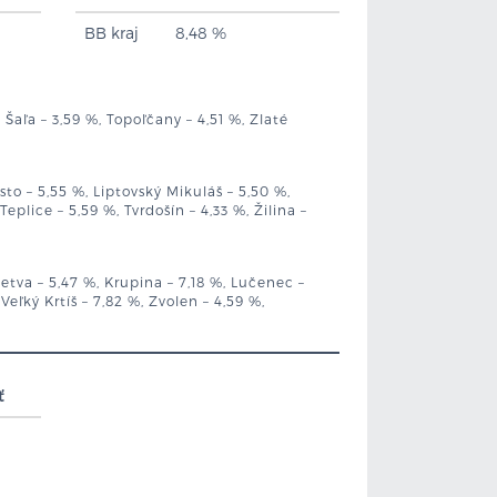
BB kraj
8,48 %
Šaľa – 3,59 %, Topoľčany – 4,51 %, Zlaté
to – 5,55 %, Liptovský Mikuláš – 5,50 %,
lice – 5,59 %, Tvrdošín – 4,33 %, Žilina –
etva – 5,47 %, Krupina – 7,18 %, Lučenec –
Veľký Krtíš – 7,82 %, Zvolen – 4,59 %,
ť