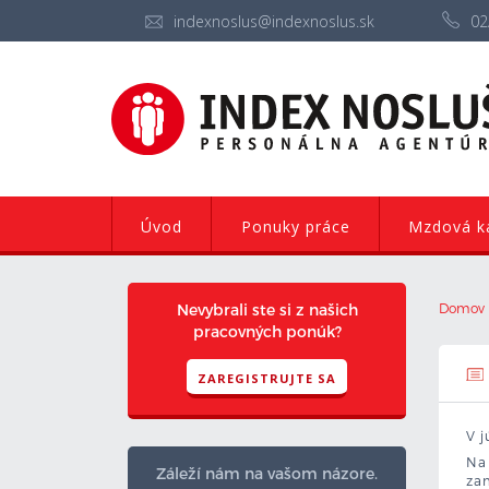
indexnoslus@indexnoslus.sk
02
Úvod
Ponuky práce
Mzdová ka
Nevybrali ste si z našich
Domov
pracovných ponúk?
ZAREGISTRUJTE SA
V j
Na 
Záleží nám na vašom názore.
za