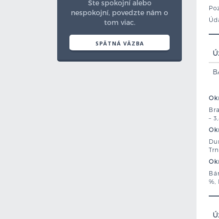
Ste spokojní alebo
Poz
nespokojní, povedzte nám o
Úda
tom viac.
SPÄTNÁ VÄZBA
Ú
B
Okr
Bra
– 3
Okr
Dun
Trn
Okr
Bán
%, 
Ú