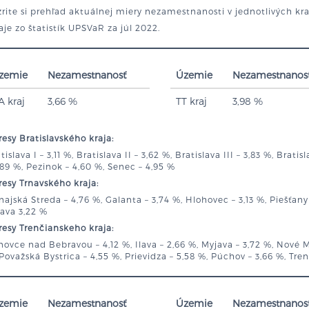
rite si prehľad aktuálnej miery nezamestnanosti v jednotlivých kr
je zo štatistík UPSVaR za júl 2022.
zemie
Nezamestnanosť
Územie
Nezamestnanos
A kraj
3,66 %
TT kraj
3,98 %
esy Bratislavského kraja:
tislava I – 3,11 %, Bratislava II – 3,62 %, Bratislava III – 3,83 %, Brati
,89 %, Pezinok – 4,60 %, Senec – 4,95 %
esy Trnavského kraja:
ajská Streda – 4,76 %, Galanta – 3,74 %, Hlohovec – 3,13 %, Piešťany 
ava 3,22 %
esy Trenčianskeho kraja:
ovce nad Bebravou – 4,12 %, Ilava – 2,66 %, Myjava – 3,72 %, Nové 
Považská Bystrica – 4,55 %, Prievidza – 5,58 %, Púchov – 3,66 %, Tren
zemie
Nezamestnanosť
Územie
Nezamestnanos