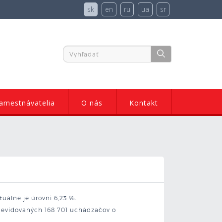
sk
en
ru
ua
sr
amestnávatelia
O nás
Kontakt
uálne je úrovni 6,23 %.
vo evidovaných 168 701 uchádzačov o