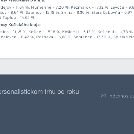
esy Prešovského kraja:
dejov – 11,64 %, Humenné – 7,20 %, Kežmarok – 17,12 %, Levoča – 9,6
šov – 8,64 %, Sabinov – 15,18 %, Snina – 8,36 %, Stará Ľubovňa – 6,97 
 Topľou – 14,65 %
esy Košického kraja:
nica – 11,35 %, Košice I – 5,18 %, Košice II – 5,12 %, Košice III – 3,78 
halovce – 11,42 %, Rožňava – 13,68 %, Sobrance – 12,50 %, Spišská No
rsonalistickom trhu od roku
indexnoslu