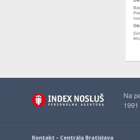
Okr
Bar
Pre
nad
Okr
Gel
Mic
Na pe
1991
Kontakt – Centrála Bratislava