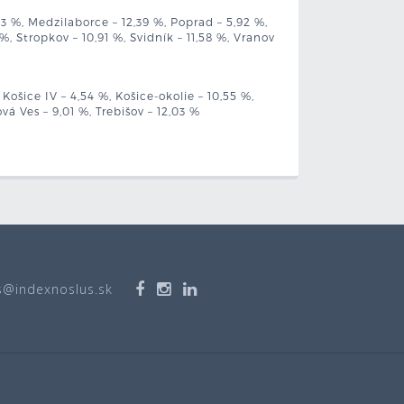
3 %, Medzilaborce – 12,39 %, Poprad – 5,92 %,
%, Stropkov – 10,91 %, Svidník – 11,58 %, Vranov
%, Košice IV – 4,54 %, Košice-okolie – 10,55 %,
vá Ves – 9,01 %, Trebišov – 12,03 %
s@indexnoslus.sk