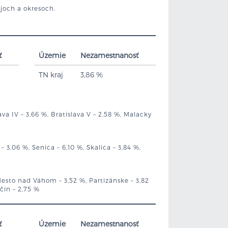
ajoch a okresoch.
ť
Územie
Nezamestnanosť
TN kraj
3,86 %
slava IV – 3,66 %, Bratislava V – 2,58 %, Malacky
– 3,06 %, Senica – 6,10 %, Skalica – 3,84 %,
Mesto nad Váhom – 3,52 %, Partizánske – 3,82
čín – 2,75 %
ť
Územie
Nezamestnanosť