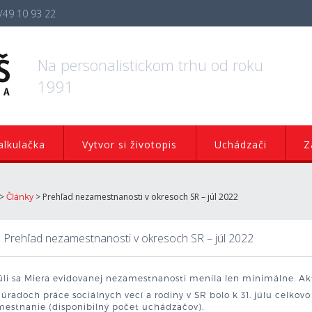
/49 10 93 22
Na personalistickom trhu od roku
1991
lkulačka
Vytvor si životopis
Uchádzači
Z
>
>
Prehľad nezamestnanosti v okresoch SR – júl 2022
Články
Prehľad nezamestnanosti v okresoch SR – júl 2022
úli sa Miera evidovanej nezamestnanosti menila len minimálne. Akt
úradoch práce sociálnych vecí a rodiny v SR bolo k 31. júlu celko
mestnanie (disponibilný počet uchádzačov).