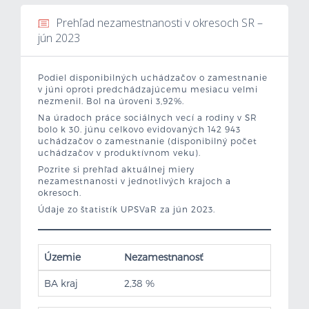
Prehľad nezamestnanosti v okresoch SR –
Mzdová kalkulačka
jún 2023
Vytvor si životopis
Podiel disponibilných uchádzačov o zamestnanie
v júni oproti predchádzajúcemu mesiacu velmi
Uchádzači
nezmenil. Bol na úroveni 3,92%.
Na úradoch práce sociálnych vecí a rodiny v SR
Zamestnávatelia
bolo k 30. júnu celkovo evidovaných 142 943
uchádzačov o zamestnanie (disponibilný počet
uchádzačov v produktívnom veku).
O nás
Pozrite si prehľad aktuálnej miery
nezamestnanosti v jednotlivých krajoch a
okresoch.
Kontakt
Údaje zo štatistík UPSVaR za jún 2023.
Územie
Nezamestnanosť
BA kraj
2,38 %