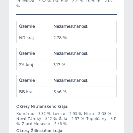
Prievidza – 3,82 %, Púchov – 2,31 %, Trenčín – 2,07
%
Územie
Nezamestnanosť
NR kraj
2,78 %
Územie
Nezamestnanosť
ZA kraj
3,17 %
Územie
Nezamestnanosť
BB kraj
5,46 %
Okresy Nitrianskeho kraja:
Komárno – 3,32 %, Levice – 2,93 %, Nitra – 2,08 %,
Nové Zámky – 3,12 %, Šaľa – 2,57 %, Topoľčany – 3,11
%, Zlaté Moravce – 2,36 %
Okresy Žilinského kraja: