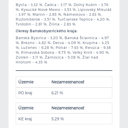
Bytča – 3,32 %, Čadca – 3,17 %, Dolný Kubín – 3,76
%, Kysucké Nové Mesto – 3,53 %, Liptovský Mikuláš
– 3,97 %, Martin – 2,85 %, Námestovo – 2,63 %,
Ružomberok – 3,51 %, Turčianske Teplice – 4,20 %,
Tvrdošín – 2,81 %, Žilina – 2,83 %
Okresy Banskobystrického kraja:
Banská Bystrica – 3,20 %, Banská Štiavnica – 4,97
%, Brezno – 4,82 %, Detva – 4,09 %, Krupina – 4,25
%, Lučenec – 6,28 %, Poltár – 7,63 %, Revúca – 9,38
%, Rimavská Sobota – 9,75 %, Veľký Krtíš – 4,90 %,
Zvolen – 3,11 %, Žarnovica – 5,08 %, Žiar nad
Hronom – 4,35 %
Územie
Nezamestnanosť
PO kraj
6,21 %
Územie
Nezamestnanosť
KE kraj
5,29 %