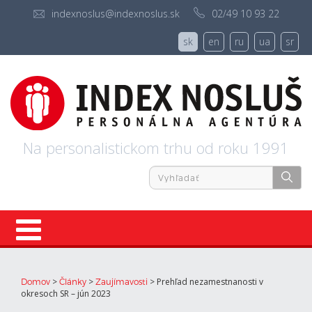
indexnoslus@indexnoslus.sk
02/49 10 93 22
sk
en
ru
ua
sr
Na personalistickom trhu od roku 1991
Úvod
>
>
>
Prehľad nezamestnanosti v
Domov
Články
Zaujímavosti
okresoch SR – jún 2023
Ponuky práce