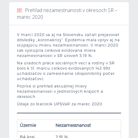
Prehľad nezamestnanosti v okresoch SR –
Mzdová kalkulačka
marec 2020
Vytvor si životopis
V marci 2020 sa aj na Slovensku začali prejavovať
dôsledky „koronakrízy“. Epidémia mala vplyv aj na
Uchádzači
stúpajúcu mieru nezamestnanosti. V marci 2020
tak vystúpila celková evidovaná miera
nezamestnanosti v SR úroveň 5,19 %.
Zamestnávatelia
Na úradoch práce sociálnych vecí a rodiny v SR
bolo k 31. marcu celkovo evidovaných 142 993
O nás
uchádzačov o zamestnanie (disponibilný počet
uchádzačov).
Pozrite si prehľad aktuálnej miery
Kontakt
nezamestnanosti v jednotlivých krajoch a
okresoch
Údaje zo štatistík UPSVaR za marec 2020.
Územie
Nezamestnanosť
BA kraj
2,91 %