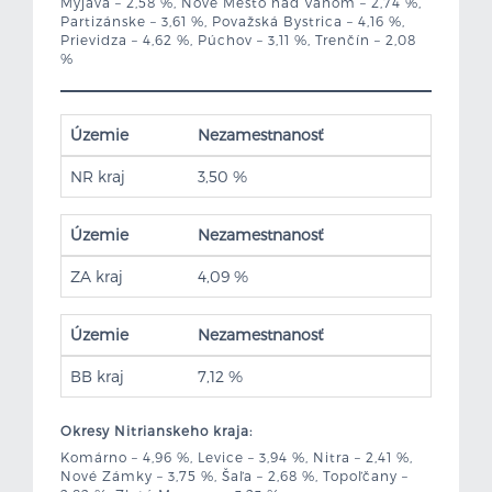
Myjava – 2,58 %, Nové Mesto nad Váhom – 2,74 %,
Partizánske – 3,61 %, Považská Bystrica – 4,16 %,
Prievidza – 4,62 %, Púchov – 3,11 %, Trenčín – 2,08
%
Územie
Nezamestnanosť
NR kraj
3,50 %
Územie
Nezamestnanosť
ZA kraj
4,09 %
Územie
Nezamestnanosť
BB kraj
7,12 %
Okresy Nitrianskeho kraja:
Komárno – 4,96 %, Levice – 3,94 %, Nitra – 2,41 %,
Nové Zámky – 3,75 %, Šaľa – 2,68 %, Topoľčany –