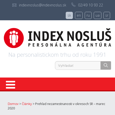
indexnoslus@indexnoslus.sk
02/49 10 93 22
sk
en
ru
ua
sr
Na personalistickom trhu od roku 1991
Úvod
>
>
Prehľad nezamestnanosti v okresoch SR – marec
Domov
Články
2020
Ponuky práce