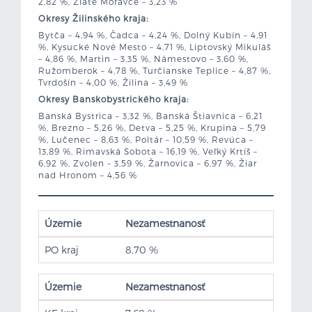
2,82 %, Zlaté Moravce – 3,23 %
Okresy Žilinského kraja:
Bytča – 4,94 %, Čadca – 4,24 %, Dolný Kubín – 4,91
%, Kysucké Nové Mesto – 4,71 %, Liptovský Mikuláš
– 4,86 %, Martin – 3,35 %, Námestovo – 3,60 %,
Ružomberok – 4,78 %, Turčianske Teplice – 4,87 %,
Tvrdošín – 4,00 %, Žilina – 3,49 %
Okresy Banskobystrického kraja:
Banská Bystrica – 3,32 %, Banská Štiavnica – 6,21
%, Brezno – 5,26 %, Detva – 5,25 %, Krupina – 5,79
%, Lučenec – 8,63 %, Poltár – 10,59 %, Revúca –
13,89 %, Rimavská Sobota – 16,19 %, Veľký Krtíš –
6,92 %, Zvolen – 3,59 %, Žarnovica – 6,97 %, Žiar
nad Hronom – 4,56 %
Územie
Nezamestnanosť
PO kraj
8,70 %
Územie
Nezamestnanosť