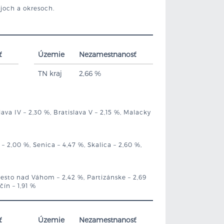
ajoch a okresoch.
ť
Územie
Nezamestnanosť
TN kraj
2,66 %
islava IV – 2,30 %, Bratislava V – 2,15 %, Malacky
– 2,00 %, Senica – 4,47 %, Skalica – 2,60 %,
Mesto nad Váhom – 2,42 %, Partizánske – 2,69
čín – 1,91 %
ť
Územie
Nezamestnanosť