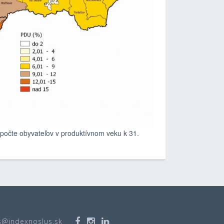
počte obyvateľov v produktívnom veku k 31.
s@indexnoslus.sk