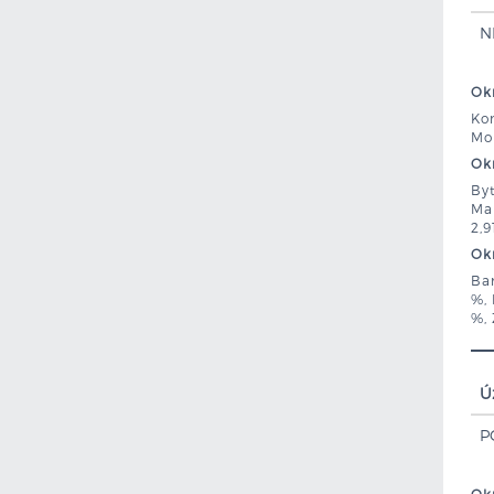
N
Okr
Kom
Mor
Okr
Byt
Mar
2,9
Okr
Ban
%, 
%,
Ú
P