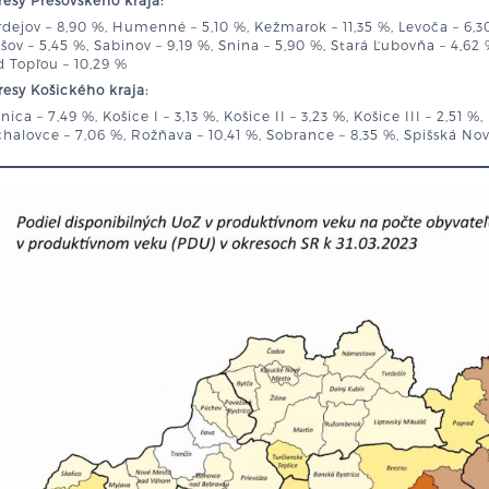
esy Prešovského kraja:
dejov – 8,90 %, Humenné – 5,10 %, Kežmarok – 11,35 %, Levoča – 6,30
šov – 5,45 %, Sabinov – 9,19 %, Snina – 5,90 %, Stará Ľubovňa – 4,62 
 Topľou – 10,29 %
esy Košického kraja:
nica – 7,49 %, Košice I – 3,13 %, Košice II – 3,23 %, Košice III – 2,51 %
halovce – 7,06 %, Rožňava – 10,41 %, Sobrance – 8,35 %, Spišská Nová