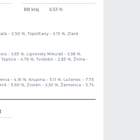
BB kraj
6,53 %
Šaľa – 2,50 %, Topoľčany – 3,15 %, Zlaté
to – 3,65 %, Liptovský Mikuláš – 3,98 %,
plice – 4,76 %, Tvrdošín – 2,85 %, Žilina –
etva – 4,16 %, Krupina – 5,11 %, Lučenec – 7,75
tíš – 5,60 %, Zvolen – 3,30 %, Žarnovica – 5,74
ť