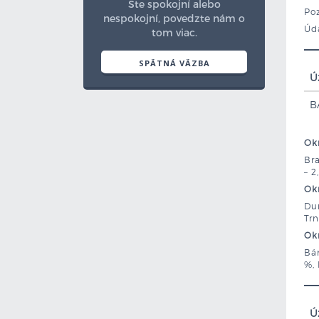
Ste spokojní alebo
Poz
nespokojní, povedzte nám o
Úda
tom viac.
SPÄTNÁ VÄZBA
Ú
B
Okr
Bra
– 2
Okr
Dun
Trn
Okr
Bán
%, 
Ú