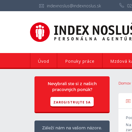
indexnoslus@indexnoslus.sk
02
Úvod
Ponuky práce
Mzdová ka
Nevybrali ste si z našich
Domov
pracovných ponúk?
ZAREGISTRUJTE SA
Po
Na 
Záleží nám na vašom názore.
za