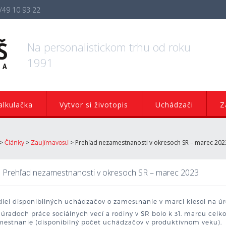
/49 10 93 22
Na personalistickom trhu od roku
1991
lkulačka
Vytvor si životopis
Uchádzači
Z
>
>
>
Prehľad nezamestnanosti v okresoch SR – marec 202
Články
Zaujímavosti
Prehľad nezamestnanosti v okresoch SR – marec 2023
diel disponibilných uchádzačov o zamestnanie v marci klesol na ú
úradoch práce sociálnych vecí a rodiny v SR bolo k 31. marcu cel
mestnanie (disponibilný počet uchádzačov v produktívnom veku).