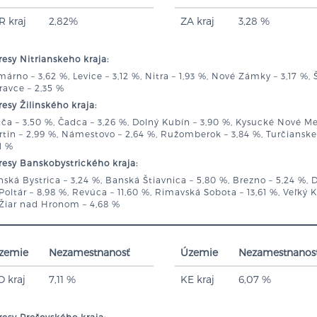
R kraj
2,82%
ZA kraj
3,28 %
esy Nitrianskeho kraja:
árno – 3,62 %, Levice – 3,12 %, Nitra – 1,93 %, Nové Zámky – 3,17 %, 
avce – 2,35 %
esy Žilinského kraja:
ča – 3,50 %, Čadca – 3,26 %, Dolný Kubín – 3,90 %, Kysucké Nové Mes
tin – 2,99 %, Námestovo – 2,64 %, Ružomberok – 3,84 %, Turčianske Te
1 %
esy Banskobystrického kraja:
ská Bystrica – 3,24 %, Banská Štiavnica – 5,80 %, Brezno – 5,24 %, D
Poltár – 8,98 %, Revúca – 11,60 %, Rimavská Sobota – 13,61 %, Veľký Kr
 Žiar nad Hronom – 4,68 %
zemie
Nezamestnanosť
Územie
Nezamestnanos
O kraj
7,11 %
KE kraj
6,07 %