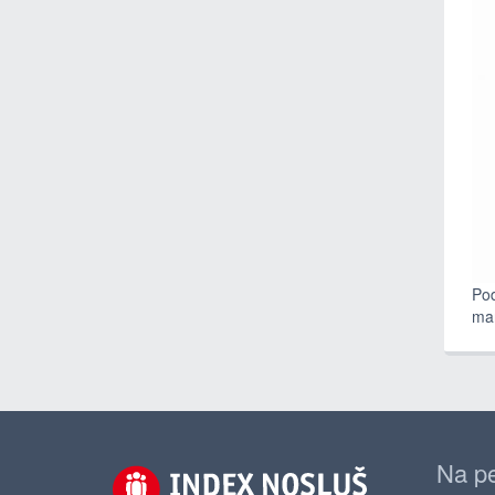
Pod
ma
Na pe