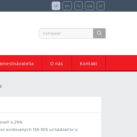
sk
en
ru
ua
sr
amestnávatelia
O nás
Kontakt
3
roveň 4,29%
kovo evidovaných 156 903 uchádzačov o