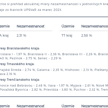
rite si prehľad aktuálnej miery nezamestnanosti v jednotlivých kr
je zo štatistík UPSVaR za marec 2023.
zemie
Nezamestnanosť
Územie
Nezamestnanos
A kraj
2,31 %
TT kraj
2,58 %
esy Bratislavského kraja:
tislava I – 1,97 %, Bratislava II – 2,36 %, Bratislava III – 2,26 %, Brat
,40 %, Pezinok – 2,75 %, Senec – 2,29 %
esy Trnavského kraja:
ajská Streda – 2,74 %, Galanta – 2,35 %, Hlohovec – 2,13 %, Piešťany 
ava 2,16 %
esy Trenčianskeho kraja:
ovce nad Bebravou – 2,48 %, Ilava – 1,97 %, Myjava – 2,61 %, Nové 
Považská Bystrica – 2,82 %, Prievidza – 3,80 %, Púchov – 2,32 %, Tren
zemie
Nezamestnanosť
Územie
Nezamestnanos