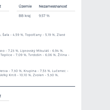
ť
Územie
Nezamestnanosť
BB kraj
9,57 %
 Šaľa – 4,59 %, Topoľčany – 5,19 %, Zlaté
to – 7,23 %, Liptovský Mikuláš – 6,94 %,
plice – 7,09 %, Tvrdošín – 6,06 %, Žilina –
Detva – 7,30 %, Krupina – 7,53 %, Lučenec –
eľký Krtíš – 10,10 %, Zvolen – 5,30 %,
ť