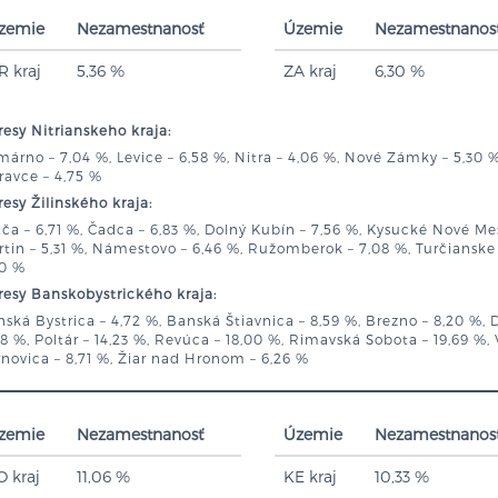
zemie
Nezamestnanosť
Územie
Nezamestnanos
R kraj
5,36 %
ZA kraj
6,30 %
esy Nitrianskeho kraja:
árno – 7,04 %, Levice – 6,58 %, Nitra – 4,06 %, Nové Zámky – 5,30 %,
ravce – 4,75 %
esy Žilinského kraja:
ča – 6,71 %, Čadca – 6,83 %, Dolný Kubín – 7,56 %, Kysucké Nové Mes
tin – 5,31 %, Námestovo – 6,46 %, Ružomberok – 7,08 %, Turčianske Te
40 %
esy Banskobystrického kraja:
ská Bystrica – 4,72 %, Banská Štiavnica – 8,59 %, Brezno – 8,20 %, 
78 %, Poltár – 14,23 %, Revúca – 18,00 %, Rimavská Sobota – 19,69 %, V
novica – 8,71 %, Žiar nad Hronom – 6,26 %
zemie
Nezamestnanosť
Územie
Nezamestnanos
O kraj
11,06 %
KE kraj
10,33 %