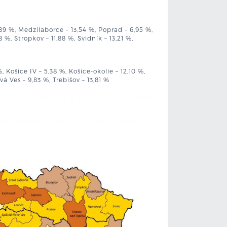
89 %, Medzilaborce – 13,54 %, Poprad – 6,95 %,
 %, Stropkov – 11,88 %, Svidník – 13,21 %,
%, Košice IV – 5,38 %, Košice-okolie – 12,10 %,
á Ves – 9,83 %, Trebišov – 13,81 %