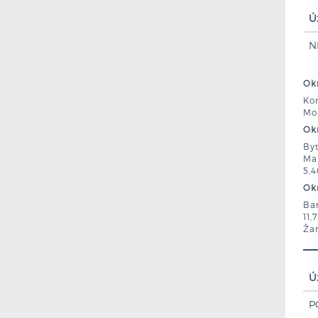
Ú
N
Okr
Kom
Mo
Okr
Byt
Mar
5,
Okr
Ban
11,
Žar
Ú
P