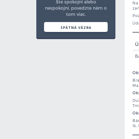
Ste spokojní alebo
Na
nespokojní, povedzte nám o
za
tom viac.
Poz
Úd
SPÄTNÁ VÄZBA
Ú
B
Okr
Bra
Mal
Okr
Dun
Trn
Okr
Bán
%, 