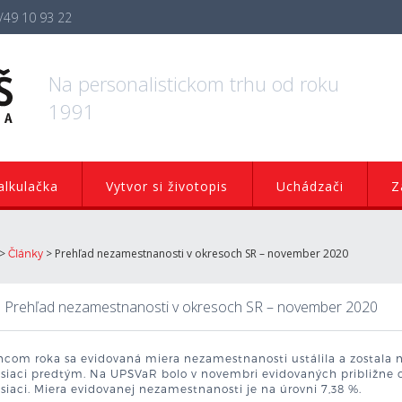
/49 10 93 22
Na personalistickom trhu od roku
1991
lkulačka
Vytvor si životopis
Uchádzači
Z
>
>
Prehľad nezamestnanosti v okresoch SR – november 2020
Články
Prehľad nezamestnanosti v okresoch SR – november 2020
ncom roka sa evidovaná miera nezamestnanosti ustálila a zostala 
siaci predtým. Na UPSVaR bolo v novembri evidovaných približne 
iaci. Miera evidovanej nezamestnanosti je na úrovni 7,38 %.