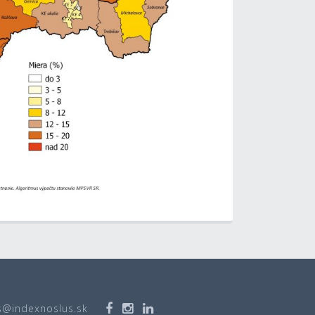
s@indexnoslus.sk