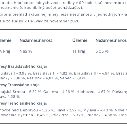
 úradoch práce sociálnych vecí a rodiny v SR bolo k 30. novembru
mestnanie (disponibilný počet uchádzačov).
rite si prehľad aktuálnej miery nezamestnanosti v jednotlivých kr
aje zo štatistík UPSVaR za november 2020.
zemie
Nezamestnanosť
Územie
Nezamestnanos
A kraj
4,65 %
TT kraj
5,05 %
esy Bratislavského kraja:
tislava I – 3,98 %, Bratislava II – 4,82 %, Bratislava III – 4,94 %, Brati
acky – 5,18 %, Pezinok – 4,87 %, Senec – 5,93%
esy Trnavského kraja:
ajská Streda – 6,22 %, Galanta – 4,26 %, Hlohovec – 3,67 %, Piešťany –
ava 4,58 %
esy Trenčianskeho kraja:
ovce nad Bebravou – 5,26 %, Ilava – 3,97 %, Myjava – 4,40 %, Nové 
Považská Bystrica – 6,46 %, Prievidza – 6,93 %, Púchov – 4,68 %, Tre