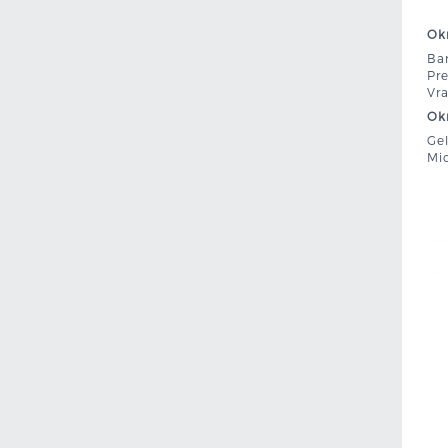
Okr
Bar
Pre
Vra
Okr
Gel
Mic