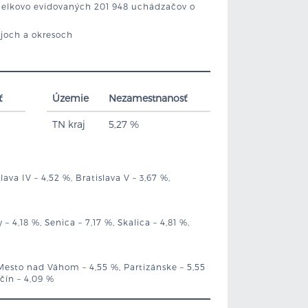
 celkovo evidovaných 201 948 uchádzačov o
ajoch a okresoch
ť
Územie
Nezamestnanosť
TN kraj
5,27 %
slava IV – 4,52 %, Bratislava V – 3,67 %,
 4,18 %, Senica – 7,17 %, Skalica – 4,81 %,
Mesto nad Váhom – 4,55 %, Partizánske – 5,55
nčín – 4,09 %