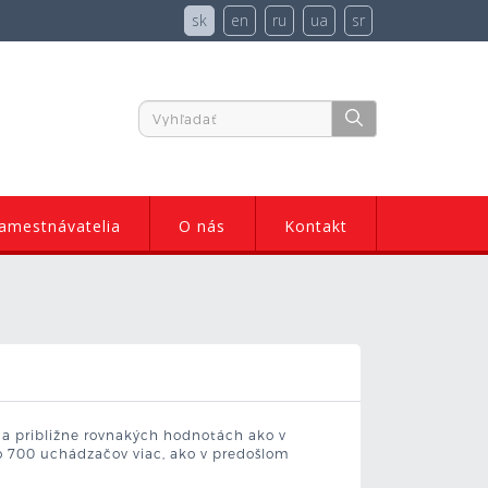
sk
en
ru
ua
sr
amestnávatelia
O nás
Kontakt
na približne rovnakých hodnotách ako v
o 700 uchádzačov viac, ako v predošlom