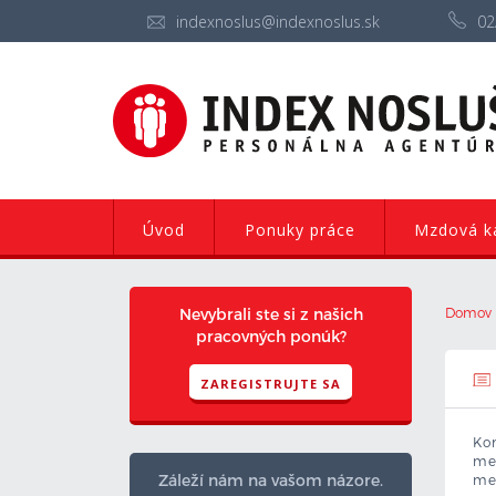
indexnoslus@indexnoslus.sk
02
Úvod
Ponuky práce
Mzdová ka
Nevybrali ste si z našich
Domov
pracovných ponúk?
ZAREGISTRUJTE SA
Ko
me
Záleží nám na vašom názore.
mes