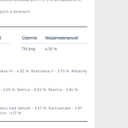
ajoch a okresoch.
ť
Územie
Nezamestnanosť
TN kraj
4,18 %
islava IV – 4,52 %, Bratislava V – 3,73 %, Malacky
 3,25 %, Senica – 6,52 %, Skalica – 3,84 %,
esto nad Váhom – 3,37 %, Partizánske – 3,97
čín – 3,17 %