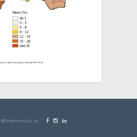
s@indexnoslus.sk