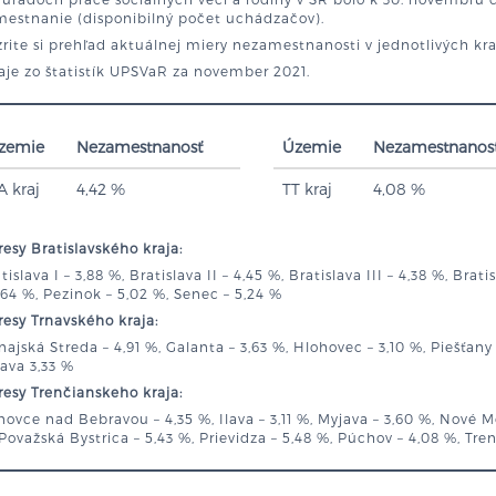
mestnanie (disponibilný počet uchádzačov).
rite si prehľad aktuálnej miery nezamestnanosti v jednotlivých kr
je zo štatistík UPSVaR za november 2021.
zemie
Nezamestnanosť
Územie
Nezamestnanos
A kraj
4,42 %
TT kraj
4,08 %
esy Bratislavského kraja:
tislava I – 3,88 %, Bratislava II – 4,45 %, Bratislava III – 4,38 %, Brat
,64 %, Pezinok – 5,02 %, Senec – 5,24 %
esy Trnavského kraja:
ajská Streda – 4,91 %, Galanta – 3,63 %, Hlohovec – 3,10 %, Piešťany –
ava 3,33 %
esy Trenčianskeho kraja:
ovce nad Bebravou – 4,35 %, Ilava – 3,11 %, Myjava – 3,60 %, Nové M
Považská Bystrica – 5,43 %, Prievidza – 5,48 %, Púchov – 4,08 %, Tren