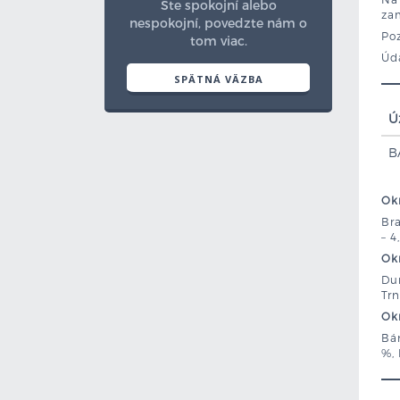
Ste spokojní alebo
za
nespokojní, povedzte nám o
Poz
tom viac.
Úda
SPÄTNÁ VÄZBA
Ú
B
Okr
Bra
– 4
Okr
Dun
Trn
Okr
Bán
%, 