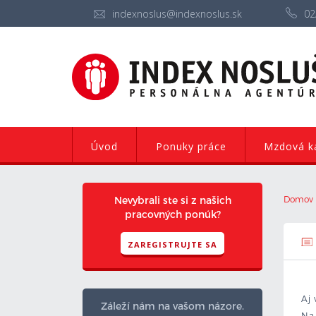
indexnoslus@indexnoslus.sk
02
Úvod
Ponuky práce
Mzdová ka
Nevybrali ste si z našich
Domov
pracovných ponúk?
ZAREGISTRUJTE SA
Aj 
Záleží nám na vašom názore.
Na