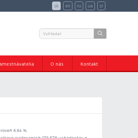
sk
en
ru
ua
sr
amestnávatelia
O nás
Kontakt
úroveň 6,64 %.
 celkovo evidovaných 179 578 uchádzačov o