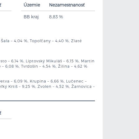
ť
Územie
Nezamestnanosť
BB kraj
8,83 %
 Šaľa – 4,04 %, Topoľčany – 4,40 %, Zlaté
to – 6,14 %, Liptovský Mikuláš – 6,15 %, Martin
 6,08 %, Tvrdošín – 4,54 %, Žilina – 4,62 %
Detva – 6,09 %, Krupina – 6,66 %, Lučenec –
ľký Krtíš – 9,25 %, Zvolen – 4,52 %, Žarnovica –
ť