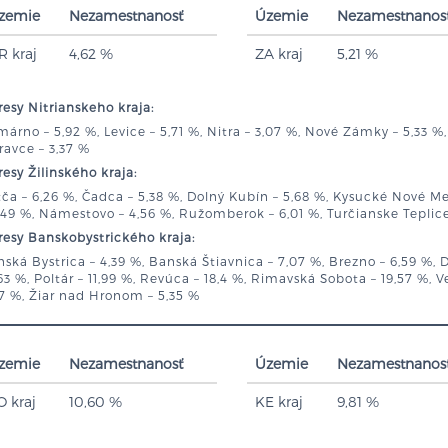
zemie
Nezamestnanosť
Územie
Nezamestnanos
R kraj
4,62 %
ZA kraj
5,21 %
esy Nitrianskeho kraja:
árno – 5,92 %, Levice – 5,71 %, Nitra – 3,07 %, Nové Zámky – 5,33 %,
avce – 3,37 %
esy Žilinského kraja:
ča – 6,26 %, Čadca – 5,38 %, Dolný Kubín – 5,68 %, Kysucké Nové Mes
,49 %, Námestovo – 4,56 %, Ružomberok – 6,01 %, Turčianske Teplice –
esy Banskobystrického kraja:
ská Bystrica – 4,39 %, Banská Štiavnica – 7,07 %, Brezno – 6,59 %, 
63 %, Poltár – 11,99 %, Revúca – 18,4 %, Rimavská Sobota – 19,57 %, Ve
7 %, Žiar nad Hronom – 5,35 %
zemie
Nezamestnanosť
Územie
Nezamestnanos
O kraj
10,60 %
KE kraj
9,81 %