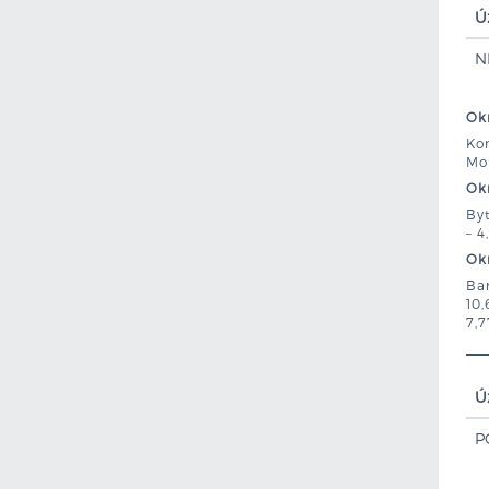
Ú
N
Okr
Kom
Mor
Okr
Byt
– 4
Okr
Ban
10,
7,7
Ú
P