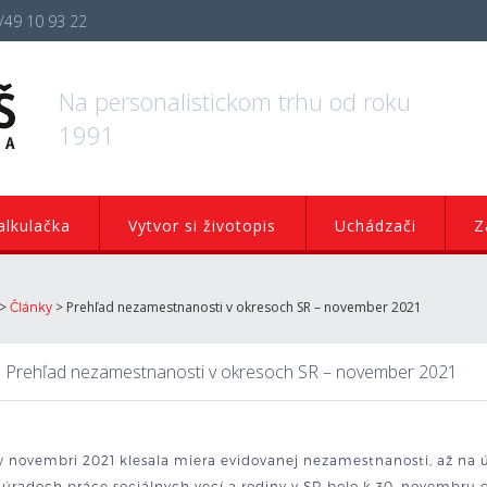
/49 10 93 22
Na personalistickom trhu od roku
1991
lkulačka
Vytvor si životopis
Uchádzači
Z
>
>
Prehľad nezamestnanosti v okresoch SR – november 2021
Články
Prehľad nezamestnanosti v okresoch SR – november 2021
v novembri 2021 klesala miera evidovanej nezamestnanosti, až na 
 úradoch práce sociálnych vecí a rodiny v SR bolo k 30. novembru