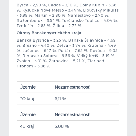
Bytča – 2,90 %, Čadca – 3,10 %, Dolný Kubín – 3,66
%, Kysucké Nové Mesto – 3,44 %, Liptovský Mikuláš
– 3,99 %, Martin – 2,80 %, Námestovo – 2,70 %,
Ružomberok – 3,54 %, Turčianske Teplice – 4,04 %,
Tvrdošín – 2,85 %, Žilina – 2,72 %
Okresy Banskobystrického kraja:
Banská Bystrica – 3,25 %, Banská Štiavnica – 4,69
%, Brezno – 4,40 %, Detva – 3,74 %, Krupina – 4,49
%, Lučenec – 6,17 %, Poltár – 7,65 %, Revúca – 9,05
%, Rimavská Sobota – 9,56 %, Veľký Krtíš – 5,19 %,
Zvolen – 3,01 %, Žarnovica – 5,21 %, Žiar nad
Hronom – 3,86 %
Územie
Nezamestnanosť
PO kraj
6,11 %
Územie
Nezamestnanosť
KE kraj
5,08 %