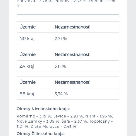
Prievidza – 3,78 %, Púchov – 2,32 %, Trenčín – 1,96
%
Územie
Nezamestnanosť
NR kraj
2,71 %
Územie
Nezamestnanosť
ZA kraj
3,11 %
Územie
Nezamestnanosť
BB kraj
5,34 %
Okresy Nitrianskeho kraja:
Komárno – 3,15 %, Levice – 2,93 %, Nitra – 1,95 %,
Nové Zámky – 3,09 %, Šaľa – 2,37 %, Topoľčany –
3,21 %, Zlaté Moravce – 2,43 %
Okresy Žilinského kraja: