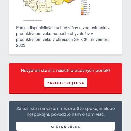
Podiel disponibilných uchádzačov o zamestnanie v
produktívnom veku na počte obyvateľov v
produktívnom veku v okresoch SR k 30. novembru
2023
Nevybrali ste si z našich pracovných ponúk?
ZAREGISTRUJTE SA
Záleží nám na vašom názore. Ste spokojní alebo
nespokojní, povedzte nám o tom viac.
SPÄTNÁ VÄZBA