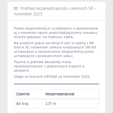
Prehľad nezamestnanosti v okresoch SR –
Mzdová kalkulačka
november 2023
Vytvor si životopis
Podiel disponibilných uchádzačov o zamestnanie
aj v novembri oproti predchádzajúcemu mesiacu
Uchádzači
mierne poklesol, na hodnotu 3,84%.
Na úradoch práce sociálnych vecí a rodiny v SR
Zamestnávatelia
bolo k 30. november celkovo evidovaných 139 915
uchádzačov o zamestnanie (disponibilný počet
uchádzačov v produktívnom veku).
O nás
Pozrite si prehľad aktuálnej miery
nezamestnanosti v jednotlivých krajoch a
okresoch.
Kontakt
Údaje zo štatistík UPSVaR za november 2023.
Územie
Nezamestnanosť
BA kraj
2,37 %