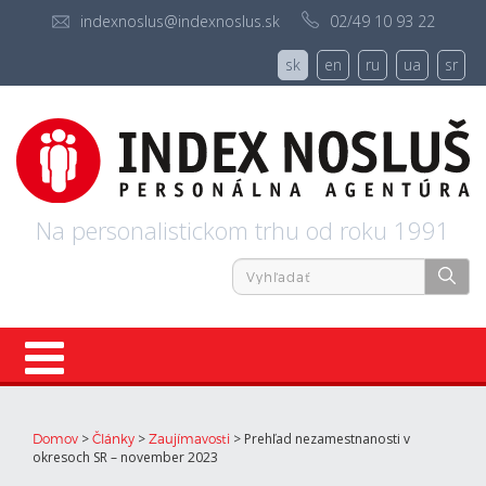
indexnoslus@indexnoslus.sk
02/49 10 93 22
sk
en
ru
ua
sr
Na personalistickom trhu od roku 1991
Úvod
>
>
>
Prehľad nezamestnanosti v
Domov
Články
Zaujímavosti
okresoch SR – november 2023
Ponuky práce