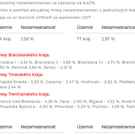
dovanej nezamestnanosti sa zastavila na 6,42%.
rite si prehľad aktuálnej miery nezamestnanosti v jednotlivých kr
je sú zo štatistík UPSVaR za september 2017
zemie
Nezamestnanosť
Územie
Nezamestnanos
A kraj
3,56 %
TT kraj
2,97 %
esy Bratislavského kraja:
tislava I – 3,33 %, Bratislava II – 3,68 %, Bratislava III – 3,73 %, Brat
,50 %, Pezinok 3,66 %, Senec – 4,12 %
esy Trnavského kraja:
ajská Streda – 3,29 %, Galanta – 2,47 %, Hlohovec – 2,62 %, Piešťany 
ava 2,44 %
esy Trenčianskeho kraja:
ovce nad Bebravou – 4,36 %, Ilava – 2,90 %, Myjava – 3,22 %, Nové 
Považská Bystrica – 4,50 %, Prievidza – 5,29 %, Púchov – 3,39 %, Tren
zemie
Nezamestnanosť
Územie
Nezamestnanos