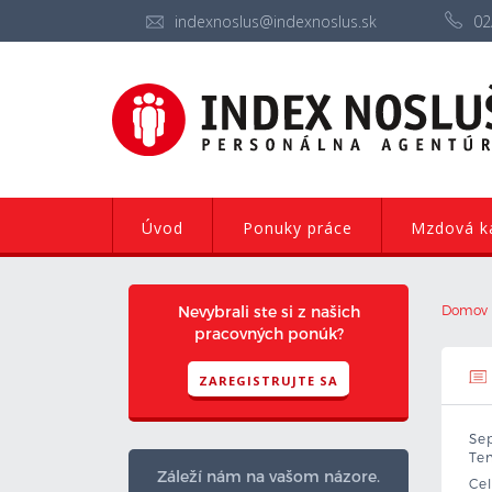
indexnoslus@indexnoslus.sk
02
Úvod
Ponuky práce
Mzdová ka
Nevybrali ste si z našich
Domov
pracovných ponúk?
ZAREGISTRUJTE SA
Sep
Ten
Záleží nám na vašom názore.
Cel