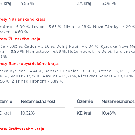
R kraj
4,55 %
ZA kraj
5,08 %
esy Nitrianskeho kraja:
árno – 6,00 %, Levice – 5,65 %, Nitra – 3,48 %, Nové Zámky – 4,20 %,
ravce – 4,60 %
esy Žilinského kraja:
ča – 5,63 %, Čadca – 5,26 %, Dolný Kubín – 6,04 %, Kysucké Nové Mes
tin – 3,89 %, Námestovo – 4,99 %, Ružomberok – 6,06 %, Turčianske Te
40 %
esy Banskobystrického kraja:
ská Bystrica – 4,41 %, Banská Štiavnica – 8,51 %, Brezno – 6,32 %, D
86 %, Poltár – 13,37 %, Revúca – 14,33 %, Rimavská Sobota – 20,28 %, V
,56 %, Žiar nad Hronom – 5,89 %
zemie
Nezamestnanosť
Územie
Nezamestnanos
O kraj
10,32%
KE kraj
10,48%
esy Prešovského kraja: