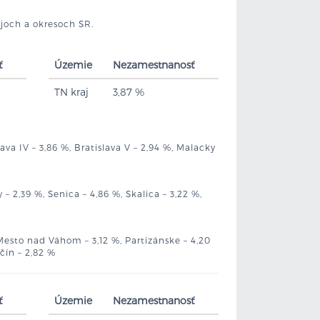
ajoch a okresoch SR.
ť
Územie
Nezamestnanosť
TN kraj
3,87 %
islava IV – 3,86 %, Bratislava V – 2,94 %, Malacky
– 2,39 %, Senica – 4,86 %, Skalica – 3,22 %,
Mesto nad Váhom – 3,12 %, Partizánske – 4,20
čín – 2,82 %
ť
Územie
Nezamestnanosť