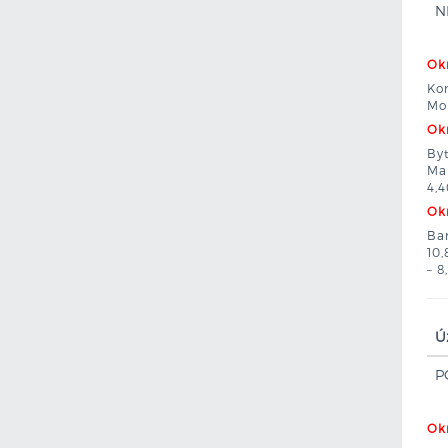
N
Okr
Kom
Mo
Okr
Byt
Mar
4,
Okr
Ban
10,
– 8
Ú
P
Okr