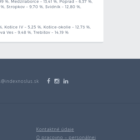
9 %, Medzilaborce – 13,41 %, Poprad – 6,37 %,
 %, Stropkov – 9,70 %, Svidník – 12,80 %,
 %, Košice IV – 5,25 %, Košice-okolie – 12,73 %,
á Ves – 9,48 %, Trebišov – 14,19 %
s@indexnoslus.sk
Kontaktné údaje
O pracovno – personálnej