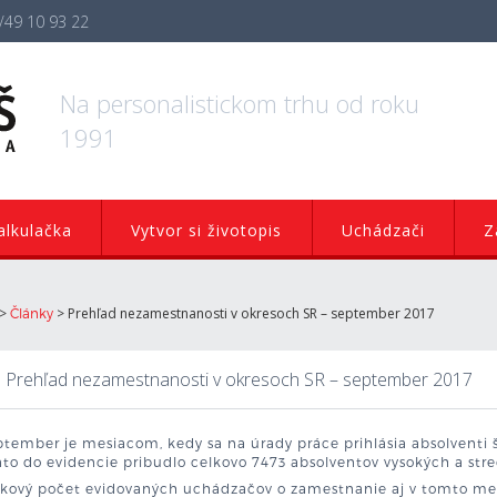
/49 10 93 22
Na personalistickom trhu od roku
1991
lkulačka
Vytvor si životopis
Uchádzači
Z
>
>
Prehľad nezamestnanosti v okresoch SR – september 2017
Články
Prehľad nezamestnanosti v okresoch SR – september 2017
tember je mesiacom, kedy sa na úrady práce prihlásia absolventi š
to do evidencie pribudlo celkovo 7473 absolventov vysokých a stre
kový počet evidovaných uchádzačov o zamestnanie aj v tomto mesia