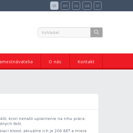
sk
en
ru
ua
sr
amestnávatelia
O nás
Kontakt
kôl, ktorí nenašli uplatnenie na trhu práce.
dných škôl.
ci klesol, aktuálne ich je 206 887 a miera