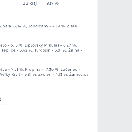
BB kraj
9,17 %
 Šaľa -3,84 %, Topoľčany – 4,39 %, Zlaté
to – 5,15 %, Liptovský Mikuláš – 6,27 %,
plice – 5,42 %, Tvrdošín – 5,31 %, Žilina –
etva – 7,51 %, Krupina – 7,30 %, Lučenec –
eľký Krtíš – 9,81 %, Zvolen – 4,13 %, Žarnovica
ť