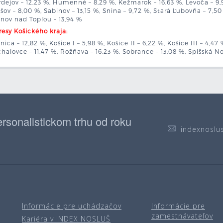
dejov – 12,23 %, Humenné – 8,29 %, Kežmarok – 16,63 %, Levoča – 9,9
šov – 8,00 %, Sabinov – 13,15 %, Snina – 9,72 %, Stará Ľubovňa – 7,50
nov nad Topľou – 13,94 %
esy Košického kraja:
nica – 12,82 %, Košice I – 5,98 %, Košice II – 6,22 %, Košice III – 4,47
halovce – 11,47 %, Rožňava – 16,23 %, Sobrance – 13,08 %, Spišská Nov
rsonalistickom trhu od roku
indexnoslu
Informácie pre uchádzačov
Informácie pre
zamestnávateľov
Kariéra v INDEX NOSLUŠ