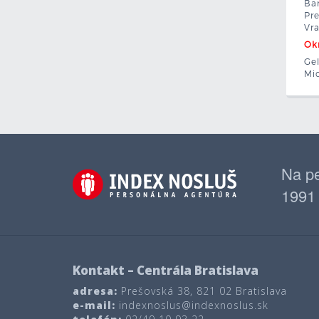
Bar
Pre
Vra
Okr
Gel
Mic
Na pe
1991
Kontakt – Centrála Bratislava
adresa:
Prešovská 38, 821 02 Bratislava
e-mail:
indexnoslus@indexnoslus.sk