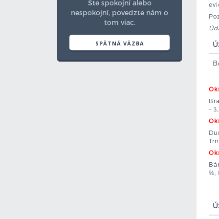
Ste spokojní alebo
evi
nespokojní, povedzte nám o
Poz
tom viac.
Úda
SPÄTNÁ VÄZBA
Ú
B
Okr
Bra
– 3
Okr
Dun
Trn
Okr
Bán
%, 
Ú