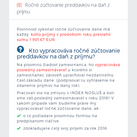
Ročné zúčtovanie preddavkov na daň z
Mzdová kalkulačka
príjmu
Vytvor si životopis
Povinnosť vykonať ročné zúčtovanie dane má
každý,
koho príjmy v predošlom roku presiahli
sumu 1 901,67 EUR.
Uchádzači
Kto vypracováva ročné zúčtovanie
preddavkov na daň z príjmu?
Zamestnávatelia
Na písomnú žiadosť zamestnanca, ho
vypracováva
posledný zamestnávateľ
u ktorého si
O nás
zamestnanec zároveň uplatňoval nezdaniteľnú
časť základu dane. (podpisoval tu vyhlásenie na
zdanenie príjmov na daný rok).
Kontakt
Pracovali ste na zmluvu v INDEX NOSLUŠ a boli
sme váš posledný zamestnávateľ v roku 2016? V
takom prípade vám budeme práve my
vypracovávať ročné zúčtovanie dane, ak:
o to požiadate písomnou formou na
predpísanom tlačive
zdokladujete celý svoj príjem za rok 2016