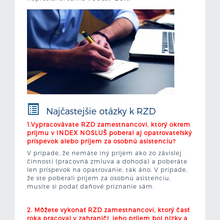
Najčastejšie otázky k RZD
1.Vypracovávate RZD zamestnancovi, ktorý okrem
príjmu v INDEX NOSLUŠ poberal aj opatrovateľský
príspevok alebo príjem za osobnú asistenciu?
V prípade, že nemáte iný príjem ako zo závislej
činnosti (pracovná zmluva a dohoda) a poberáte
len príspevok na opatrovanie, tak áno. V prípade,
že ste poberali príjem za osobnú asistenciu,
musíte si podať daňové priznanie sám.
2. Môžete vykonať RZD zamestnancovi, ktorý časť
roka pracoval v zahraničí, jeho príjem bol nízky a