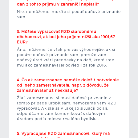
daň z tohto príjmu v zahraničí neplatil?
Nie, nemôžeme, musíte si podať daňové priznanie
sám.
3. Môžete vypracovať RZD starobnému
dôchodcovi, ak bol jeho príjem nižší ako 1901,67
EUR?
Áno, môžeme. Je však pre vás výhodnejšie, ak si
podáte daňové priznanie sám, pretože vám
daňový úrad vráti preddavky na daň, ktoré sme
mu ako zamestnávateľ odviedli za rok 2016.
4. Čo ak zamestnanec nemôže doložiť potvrdenie
od iného zamestnávateľa, napr. z dôvodu, že
zamestnávateľ už neexistuje?
Žiaľ, zamestnanec si musí daňové priznanie v
tomto prípade urobiť sám, nemôžeme vám RZD
vypracovať. Ak ste sa v takejto situácii ocitli,
odporúčame vám komunikovať s daňovým
úradom podľa miesta trvalého bydliska.
5. Vypracujete RZD zamestnancovi, ktorý má