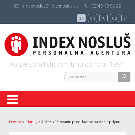
indexnoslus@indexnoslus.sk
02/49 10 93 22
sk
en
ru
ua
sr
Na personalistickom trhu od roku 1991
Úvod
>
>
Ročné zúčtovanie preddavkov na daň z príjmu
Domov
Články
Ponuky práce