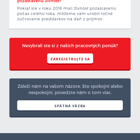
pozastavenú živnosť?
Pokiaľ ste v roku 2016 mali živnosť pozastavenú
počas celého roka, môžeme vám urobiť ročné
zúčtovanie preddavkov na daň z príjmov.
Nevybrali ste si z našich pracovných ponúk?
ZAREGISTRUJTE SA
Záleží nám na vašom názore. Ste spokojní alebo
nespokojní, povedzte nám o tom viac.
SPÄTNÁ VÄZBA