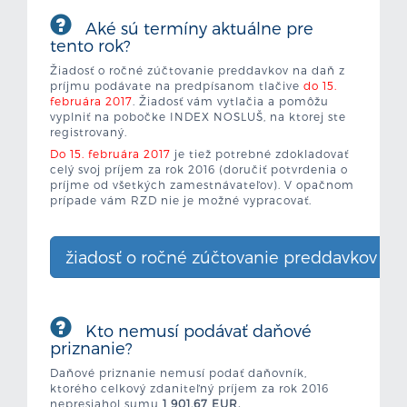
Aké sú termíny aktuálne pre
tento rok
?
Žiadosť o ročné zúčtovanie preddavkov na daň z
príjmu podávate na predpísanom tlačive
do 15.
februára 2017
. Žiadosť vám vytlačia a pomôžu
vyplniť na pobočke INDEX NOSLUŠ, na ktorej ste
registrovaný.
Do 15. februára 2017
je tiež potrebné zdokladovať
celý svoj príjem za rok 2016 (doručiť potvrdenia o
príjme od všetkých zamestnávateľov). V opačnom
prípade vám RZD nie je možné vypracovať.
žiadosť o ročné zúčtovanie preddavkov
Kto nemusí podávať daňové
priznanie?
Daňové priznanie nemusí podať daňovník,
ktorého celkový zdaniteľný príjem za rok 2016
nepresiahol sumu
1 901,67 EUR.