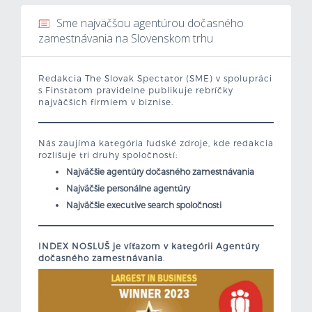
Sme najväčšou agentúrou dočasného
Mzdová kalkulačka
zamestnávania na Slovenskom trhu
Vytvor si životopis
Redakcia The Slovak Spectator (SME) v spolupráci
s Finstatom pravidelne publikuje rebríčky
Uchádzači
najväčších firmiem v biznise.
Zamestnávatelia
Nás zaujíma kategória ľudské zdroje, kde redakcia
rozlišuje tri druhy spoločností:
O nás
Najväčšie agentúry dočasného zamestnávania
Najväčšie personálne agentúry
Kontakt
Najväčšie executive search spoločnosti
INDEX NOSLUŠ je víťazom v kategórii Agentúry
dočasného zamestnávania
.