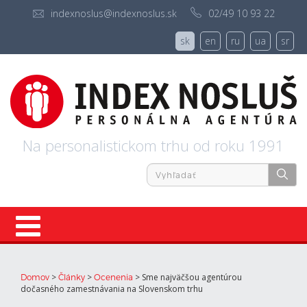
indexnoslus@indexnoslus.sk
02/49 10 93 22
sk
en
ru
ua
sr
Na personalistickom trhu od roku 1991
Úvod
>
>
>
Sme najväčšou agentúrou
Domov
Články
Ocenenia
dočasného zamestnávania na Slovenskom trhu
Ponuky práce