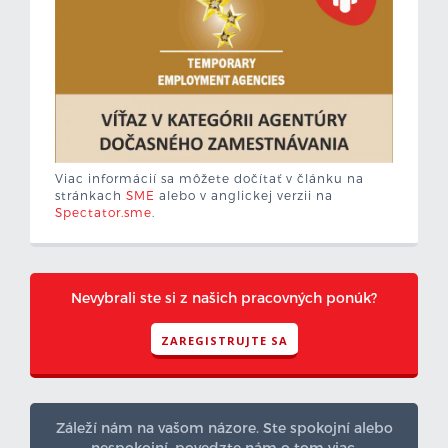
Viac informácií sa môžete dočítať v článku na
stránkach
SME
alebo v anglickej verzii na
Spectator.sme
.
Nevybrali ste si z našich pracovných ponúk?
ZAREGISTRUJTE SA
Záleží nám na vašom názore. Ste spokojní alebo
nespokojní, povedzte nám o tom viac.