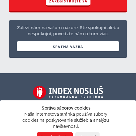
ZAREGISTRUJTE SA
Záleží nám na vašom názore. Ste spokojní alebo
nespokojní, povedzte nám o tom viac.
SPÄTNÁ VÄZBA
Na personalistickom trhu od roku 1991
Správa súborov cookies
Naša internetová stránka používa súbory
indexnoslus@indexnoslus.sk
cookies na poskytovanie služieb a analýzu
návštevnosti.
Nastavenie cookies