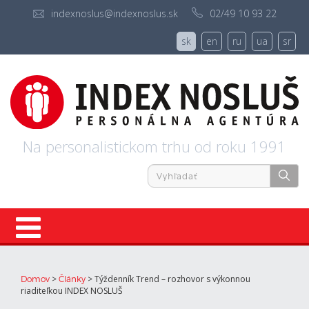
indexnoslus@indexnoslus.sk
02/49 10 93 22
sk
en
ru
ua
sr
Na personalistickom trhu od roku 1991
Úvod
>
>
Týždenník Trend – rozhovor s výkonnou
Domov
Články
riaditeľkou INDEX NOSLUŠ
Ponuky práce