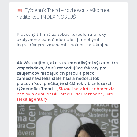
Týždenník Trend – rozhovor s výkonnou
Mzdová kalkulačka
riaditeľkou INDEX NOSLUŠ
Vytvor si životopis
Pracovný trh má za sebou turbulentné roky
ovplyvnené pandémiou, ale aj mnohými
Uchádzači
legislatívnymi zmenami a vojnou na Ukrajine.
Zamestnávatelia
Ak Vás zaujíma, ako sa s jednotlivými výzvami trh
vysporiadava, čo sú rozhodujúce faktory pre
O nás
záujemcov hľadajúcich prácu a prečo
zamestnávatelia stále hlásia nedostatok
pracovníkov, prečítajte si článok v biznis sekcii
Kontakt
týždenníku Trend
–
„Slováci sa v kríze obmedzia,
než by hľadali ďalšiu prácu. Plat rozhodne, tvrdí
šéfka agentúry“