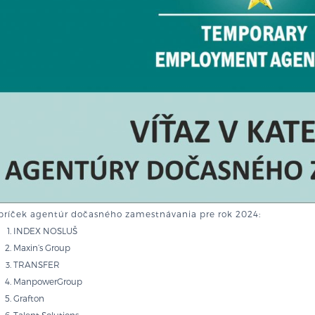
bríček agentúr dočasného zamestnávania pre rok 2024:
INDEX NOSLUŠ
Maxin’s Group
TRANSFER
ManpowerGroup
Grafton