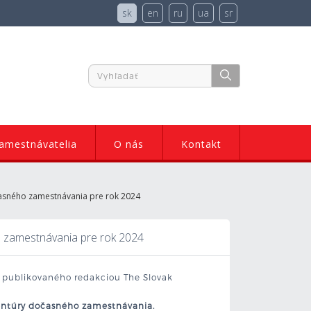
sk
en
ru
ua
sr
amestnávatelia
O nás
Kontakt
časného zamestnávania pre rok 2024
o zamestnávania pre rok 2024
u publikovaného redakciou The Slovak
Agentúry dočasného zamestnávania.