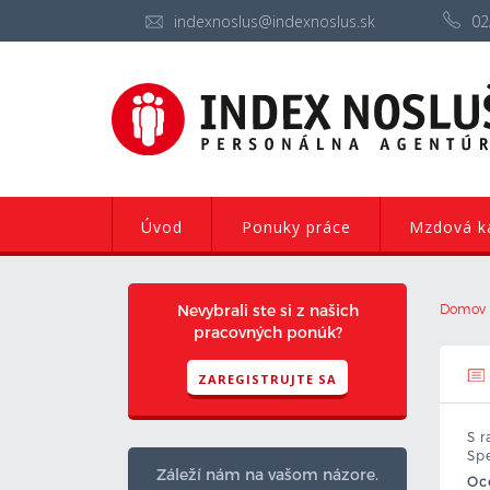
indexnoslus@indexnoslus.sk
02
Úvod
Ponuky práce
Mzdová ka
Nevybrali ste si z našich
Domov
pracovných ponúk?
ZAREGISTRUJTE SA
S 
Spe
Záleží nám na vašom názore.
Oce