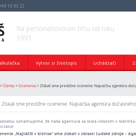
/49 10 93 22
Na personalistickom trhu od roku
1991
lkulačka
Vytvor si životopis
Uchádzači
Z
>
>
>
Získali sme prestížne ocenenie: Najväčšia agentúra do
Články
Ocenenia
Získali sme prestížne ocenenie: Najväčšia agentúra dočasnéh
radosťou oznamujeme, že naša agentúra sa stala víťazom v rebríčk
ctator.
nenie „Najväčší v biznise“ sme získali v oblasti Ľudské zdroje – 