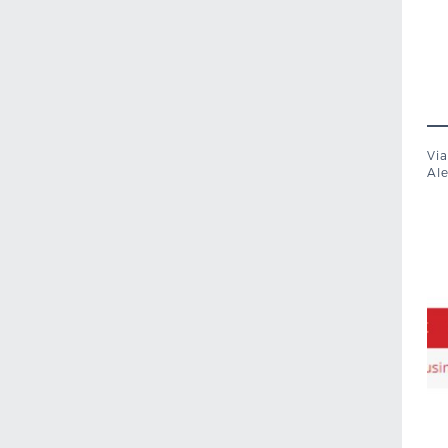
Via
Al