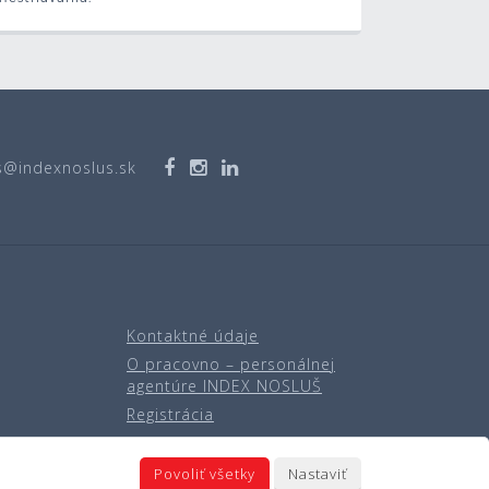
s@indexnoslus.sk
Kontaktné údaje
O pracovno – personálnej
agentúre INDEX NOSLUŠ
Registrácia
Povoliť všetky
Nastaviť