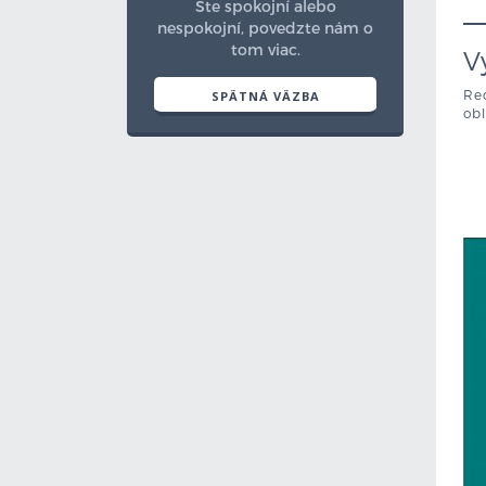
Ste spokojní alebo
nespokojní, povedzte nám o
tom viac.
V
Red
SPÄTNÁ VÄZBA
obl