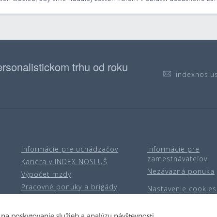
rsonalistickom trhu od roku
indexnoslu
Informácie pre uchádzačov
Informácie pre
zamestnávateľov
Kariéra v INDEX NOSLUŠ
Nezáväzná ponuka
Výpočet mzdy
Pracovné ponuky a brigády
Nastavenie cookies
na poskytovanie služieb a analýzu návštevnosti.