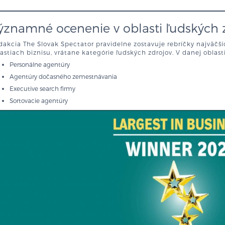
ýznamné ocenenie v oblasti ľudských 
akcia The Slovak Spectator pravidelne zostavuje rebríčky najväčší
astiach biznisu, vrátane kategórie ľudských zdrojov. V danej oblasti 
Personálne agentúry
Agentúry dočasného zemestnávania
Executive search firmy
Sortovacie agentúry