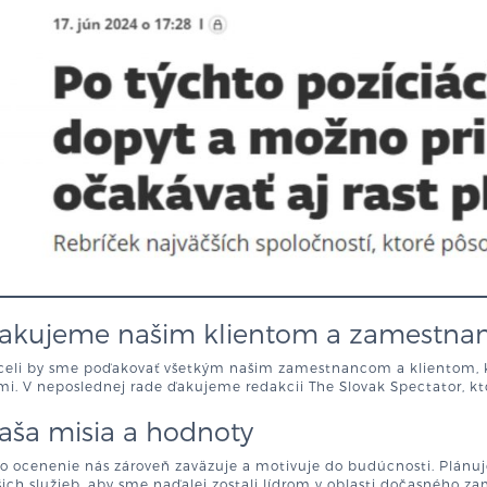
akujeme našim klientom a zamestn
celi by sme poďakovať všetkým našim zamestnancom a klientom, kto
i. V neposlednej rade ďakujeme redakcii The Slovak Spectator, kto
aša misia a hodnoty
to ocenenie nás zároveň zaväzuje a motivuje do budúcnosti. Plánu
ich služieb, aby sme naďalej zostali lídrom v oblasti dočasného z