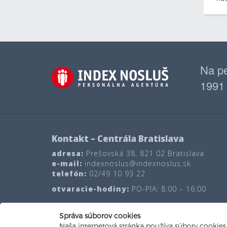
Na pe
1991
Kontakt – Centrála Bratislava
adresa:
Prešovská 38, 821 02 Bratislava
e-mail:
indexnoslus@indexnoslus.sk
telefón:
02/49 10 93 22
otvaracie-hodiny:
PO-PIA: 8:00 – 16:00
sk
en
ru
ua
sr
Správa súborov cookies
Naša internetová stránka používa súbory cookies 