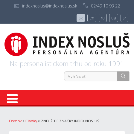
indexnoslus@indexnoslus.sk
02/49 10 93 22
sk
en
ru
ua
sr
Na personalistickom trhu od roku 1991
Úvod
>
>
ZNEUŽITIE ZNAČKY INDEX NOSLUŠ
Domov
Články
Ponuky práce