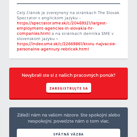
Celý článok je zverejnený na stránkach The Slovak
Spectator v anglickom jazyku –
https://spectator.sme.sk/c/20469321/largest-
employment-agencies-in-slovakia-hr-
companies.html
a na stránkach denníka SME v
slovenskom jazyku
–
https://index.sme.sk/c/22669861/ktoru-najvacsie-
personalne-agentury-rebricek.html
Nevybrali ste si z našich pracovných ponúk?
ZAREGISTRUJTE SA
Záleží nám na vašom názore. Ste spokojní alebo
nespokojní, povedzte nám o tom viac.
SPÄTNÁ VÄZBA