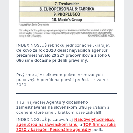
INDEX NOSLUŠ rebríčku jednoznačne „kraľuje“.
Celkovo za rok 2020 desať najväčších agentúr
prezamestnávalo 23 227 pracovníkov a z toho 6
086 sme
dočasne pridelil
i práve my.
.
Prvý sme aj v celkovom počte inzerovaných
pracovných ponúk na portáli profesia.sk za rok
2020.
Titul najväčšej
Agentúry dočasného
zamestnávania na slovenskom trhu
je ďalším z
ocenení ktoré sme v krátkom čase získali!!!
INDEX NOSLUŠ je zároveň aj
Najdôveryhodnejšou
agentúrou na slovenskom trhu
, a
TOP firmou roka
2020 v kategórii Personálne agentúry
podľa