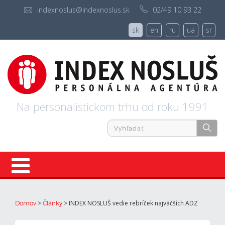
indexnoslus@indexnoslus.sk
02/49 10 93 22
sk
en
ru
ua
sr
Na personalistickom trhu od roku 1991
Úvod
>
>
INDEX NOSLUŠ vedie rebríček najväčších ADZ
Domov
Články
Ponuky práce