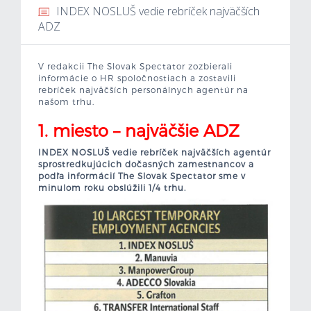
INDEX NOSLUŠ vedie rebríček najväčších
Mzdová kalkulačka
ADZ
Vytvor si životopis
V redakcii The Slovak Spectator zozbierali
informácie o HR spoločnostiach a zostavili
rebríček najväčších personálnych agentúr na
Uchádzači
našom trhu.
1. miesto – najväčšie ADZ
Zamestnávatelia
INDEX NOSLUŠ vedie rebríček najväčších agentúr
O nás
sprostredkujúcich dočasných zamestnancov a
podľa informácií The Slovak Spectator sme v
minulom roku obslúžili 1/4 trhu.
.
Kontakt