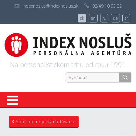
indexnoslus@indexnoslus.sk
02/49 10 93 22
sk
en
ru
ua
sr
Na personalistickom trhu od roku 1991
Úvod
Späť na moje vyhľadávanie
Ponuky práce