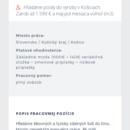
Hľadáme posily do výroby v Košiciach:
Mzdová kalkulačka
Zarob až 1 590 € a maj pol mesiaca voľno! (m.ž)
Vytvor si životopis
Miesto práce:
Uchádzači
Slovensko / Košický kraj / Košice
Platové ohodnotenie:
Zamestnávatelia
Základná mzda 1000€ + 140€ variabilná
zložka + zmenové príplatky + rizikové
príplatky
O nás
Pracovný pomer:
plný úväzok
Kontakt
POPIS PRACOVNEJ POZÍCIE
Hľadáme šikovných a fyzicky zdatných ľudí do tímu,
ktorým neprekáža manuálna práca. Ak máš