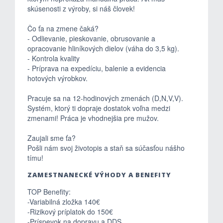
skúsenosti z výroby, si náš človek!
Čo ťa na zmene čaká?
- Odlievanie, pieskovanie, obrusovanie a
opracovanie hliníkových dielov (váha do 3,5 kg).
- Kontrola kvality
- Príprava na expedíciu, balenie a evidencia
hotových výrobkov.
Pracuje sa na 12-hodinových zmenách (D,N,V,V).
Systém, ktorý ti dopraje dostatok voľna medzi
zmenami! Práca je vhodnejšia pre mužov.
Zaujali sme ťa?
Pošli nám svoj životopis a staň sa súčasťou nášho
tímu!
ZAMESTNANECKÉ VÝHODY A BENEFITY
TOP Benefity:
-Variabilná zložka 140€
-Rizikový príplatok do 150€
-Príspevok na dopravu a DDS.