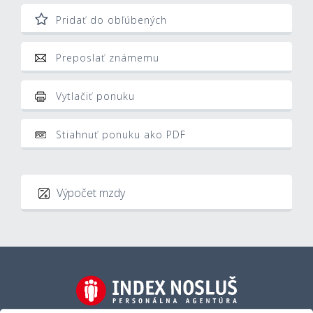
Pridať do obľúbených
Preposlať známemu
Vytlačiť ponuku
Stiahnuť ponuku ako PDF
Výpočet mzdy
Hrubá mzda
Som