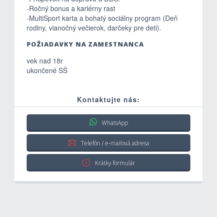
-Ročný bonus a kariérny rast
-MultiSport karta a bohatý sociálny program (Deň
rodiny, vianočný večierok, darčeky pre deti).
POŽIADAVKY NA ZAMESTNANCA
vek nad 18r
ukončené SŠ
Kontaktujte nás:
WhatsApp
Telefón / e-mailová adresa
Krátky formulár