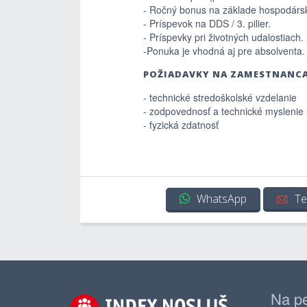
- Ročný bonus na základe hospodársk
- Príspevok na DDS / 3. pilier.
- Príspevky pri životných udalostiach.
-Ponuka je vhodná aj pre absolventa.
POŽIADAVKY NA ZAMESTNANC
- technické stredoškolské vzdelanie
- zodpovednosť a technické myslenie
- fyzická zdatnosť
WhatsApp
Te
Na pe