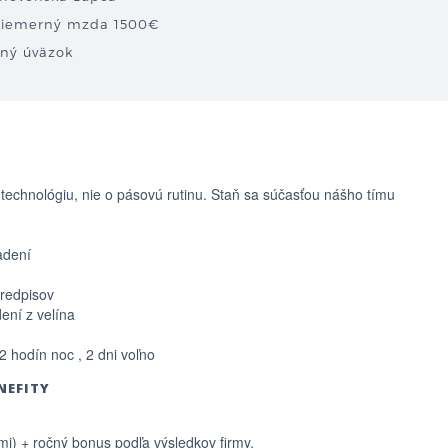
riemerný mzda 1500€
lný úväzok
 technológiu, nie o pásovú rutinu. Staň sa súčasťou nášho tímu
adení
predpisov
ení z velína
2 hodín noc , 2 dni voľno
NEFITY
ami) + ročný bonus podľa výsledkov firmy.