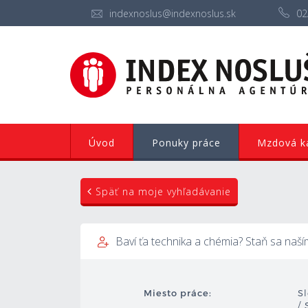
indexnoslus@indexnoslus.sk
02
Úvod
Ponuky práce
Mzdová ka
Späť na moje vyhľadávanie
Baví ťa technika a chémia? Staň sa na
Miesto práce:
Sl
/