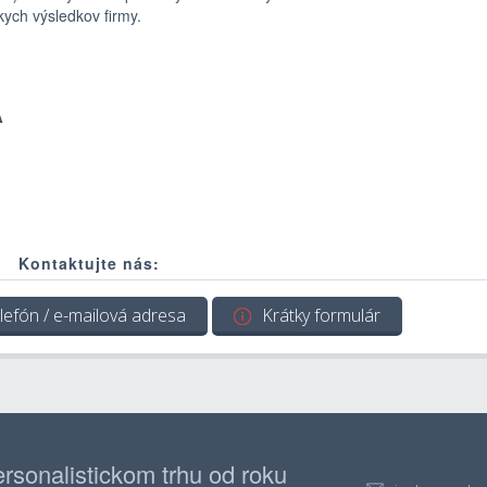
ych výsledkov firmy.
A
Kontaktujte nás:
lefón / e-mailová adresa
Krátky formulár
rsonalistickom trhu od roku