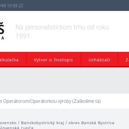
/49 10 93 22
Na personalistickom trhu od roku
1991
lkulačka
Vytvor si životopis
Uchádzači
Z
ším Operátorom/Operátorkou výroby (Zaškolíme ťa)
ovensko / Banskobystrický kraj / okres Banská Bystrica
 Slovenská Ľupča