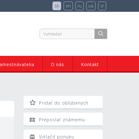
sk
en
ru
ua
sr
amestnávatelia
O nás
Kontakt
Pridať do obľúbených
Preposlať známemu
Vytlačiť ponuku