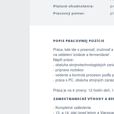
Platové ohodnotenie:
p
Pracovný pomer:
p
POPIS PRACOVNEJ POZÍCIE
Práca, kde ide o presnosť, zručnosť a
na oddelení izolácie a fermentácie!
Náplň práce:
- obsluha strojnotechnologických zari
- príprava roztokov
- vedenie a kontrola procesov podľa 
- práca s PC, obsluha strojných zariad
Práca je na 4 zmeny: 12 hodín deň, 1
ZAMESTNANECKÉ VÝHODY A BE
- Kompletné zaškolenie.
- 13. a 14. plat (pred letom a Vianoc