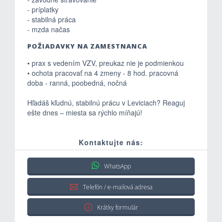
- príplatky
- stabilná práca
- mzda načas
POŽIADAVKY NA ZAMESTNANCA
• prax s vedením VZV, preukaz nie je podmienkou
• ochota pracovať na 4 zmeny - 8 hod. pracovná
doba - ranná, poobedná, nočná
Hľadáš kľudnú, stabilnú prácu v Leviciach? Reaguj
ešte dnes – miesta sa rýchlo míňajú!
Kontaktujte nás:
WhatsApp
Telefón / e-mailová adresa
Krátky formulár