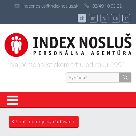
indexnoslus@indexnoslus.sk
02/49 10 93 22
sk
en
ru
ua
sr
Na personalistickom trhu od roku 1991
Úvod
Späť na moje vyhľadávanie
Ponuky práce