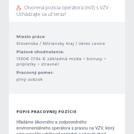
Otvorená pozícia operátora (m/ž) s VZV -
Mzdová kalkulačka
Uchádzajte sa už teraz!
Vytvor si životopis
Miesto práce:
Uchádzači
Slovensko / Nitriansky kraj / okres Levice
Platové ohodnotenie:
Zamestnávatelia
1350€ (1154 € základná mzda + bonusy +
príplatky + stravné)
O nás
Pracovný pomer:
plný úväzok
Kontakt
POPIS PRACOVNEJ POZÍCIE
Hľadáme šikovného a zodpovedného
enviromentálneho operátora s praxou na VZV, ktorý
nám pomôže udržiavať poriadok a plynulý chod