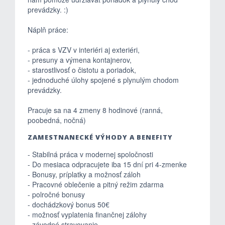
prevádzky. :)
Náplň práce:
- práca s VZV v interiéri aj exteriéri,
- presuny a výmena kontajnerov,
- starostlivosť o čistotu a poriadok,
- jednoduché úlohy spojené s plynulým chodom
prevádzky.
Pracuje sa na 4 zmeny 8 hodinové (ranná,
poobedná, nočná)
ZAMESTNANECKÉ VÝHODY A BENEFITY
- Stabilná práca v modernej spoločnosti
- Do mesiaca odpracujete iba 15 dní pri 4-zmenke
- Bonusy, príplatky a možnosť záloh
- Pracovné oblečenie a pitný režim zdarma
- polročné bonusy
- dochádzkový bonus 50€
- možnosť vyplatenia finančnej zálohy
- závodné stravovanie