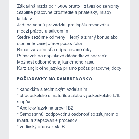
Základná mzda od 1500€ brutto - závisí od seniority
Stabilné pracovné prostredie a priateľský, mladý
kolektív
Jednozmennú prevádzku pre lepšiu rovnováhu
medzi prácou a súkromím
Štedré sezónne odmeny – letný a zimný bonus ako
ocenenie vašej práce počas roka
Bonus za vernosť a odpracované roky
Príspevok na doplnkové dôchodkové sporenie
Možnosť odborného aj kariérneho rastu
Kurz anglického jazyka priamo počas pracovnej doby
POŽIADAVKY NA ZAMESTNANCA
* kandidáta s technickým vzdelaním
* stredoškolské s maturitou alebo vysokoškolské I./II.
stupňa
* Anglický jazyk na úrovni B2
* Samostatnú, zodpovednú osobnosť so záujmom o
kvalitu a zlepšovanie procesov
* vodičský preukaz sk. B