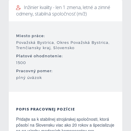
Inžinier kvality - len 1 zmena, letné a zimné
Mzdová kalkulačka
odmeny, stabilná spoločnosť (m/ž)
Vytvor si životopis
Miesto práce:
Uchádzači
Považská Bystrica, Okres Považská Bystrica,
Trenčiansky kraj, Slovensko
Zamestnávatelia
Platové ohodnotenie:
1500
O nás
Pracovný pomer:
plný úväzok
Kontakt
POPIS PRACOVNEJ POZÍCIE
Pridajte sa k stabilnej strojárskej spoločnosti, ktorá
pôsobí na Slovensku viac ako 20 rokov a špecializuje
sa na výrobu medených komponentov pre