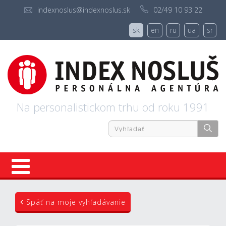
indexnoslus@indexnoslus.sk
02/49 10 93 22
sk
en
ru
ua
sr
Na personalistickom trhu od roku 1991
Úvod
Späť na moje vyhľadávanie
Ponuky práce