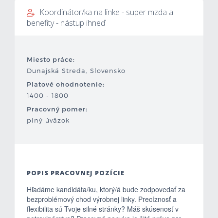
Koordinátor/ka na linke - super mzda a
Mzdová kalkulačka
benefity - nástup ihneď
Vytvor si životopis
Miesto práce:
Uchádzači
Dunajská Streda, Slovensko
Platové ohodnotenie:
Zamestnávatelia
1400 - 1800
Pracovný pomer:
O nás
plný úväzok
Kontakt
POPIS PRACOVNEJ POZÍCIE
Hľadáme kandidáta/ku, ktorý/á bude zodpovedať za
bezproblémový chod výrobnej linky. Precíznosť a
flexibilita sú Tvoje silné stránky? Máš skúsenosť v