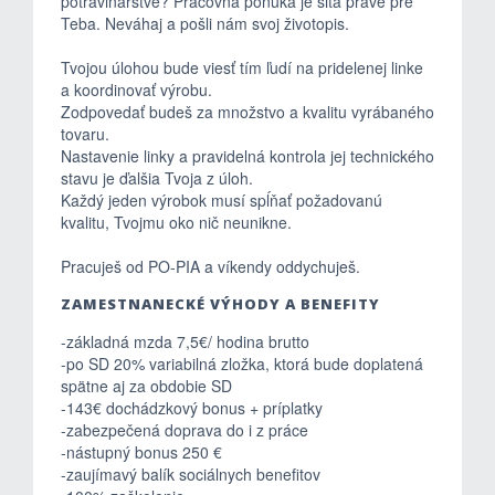
potravinárstve? Pracovná ponuka je šitá práve pre
Teba. Neváhaj a pošli nám svoj životopis.
Tvojou úlohou bude viesť tím ľudí na pridelenej linke
a koordinovať výrobu.
Zodpovedať budeš za množstvo a kvalitu vyrábaného
tovaru.
Nastavenie linky a pravidelná kontrola jej technického
stavu je ďalšia Tvoja z úloh.
Každý jeden výrobok musí spĺňať požadovanú
kvalitu, Tvojmu oko nič neunikne.
Pracuješ od PO-PIA a víkendy oddychuješ.
ZAMESTNANECKÉ VÝHODY A BENEFITY
-základná mzda 7,5€/ hodina brutto
-po SD 20% variabilná zložka, ktorá bude doplatená
spätne aj za obdobie SD
-143€ dochádzkový bonus + príplatky
-zabezpečená doprava do i z práce
-nástupný bonus 250 €
-zaujímavý balík sociálnych benefitov