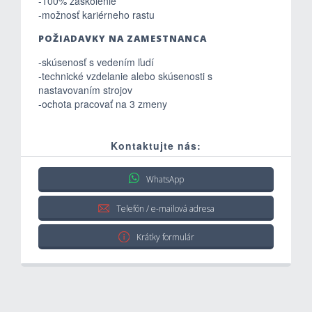
-100% zaškolenie
-možnosť kariérneho rastu
POŽIADAVKY NA ZAMESTNANCA
-skúsenosť s vedením ľudí
-technické vzdelanie alebo skúsenosti s
nastavovaním strojov
-ochota pracovať na 3 zmeny
Kontaktujte nás:
WhatsApp
Telefón / e-mailová adresa
Krátky formulár