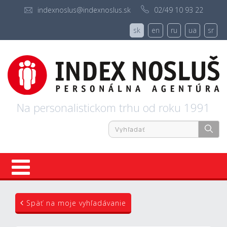
indexnoslus@indexnoslus.sk
02/49 10 93 22
sk
en
ru
ua
sr
Na personalistickom trhu od roku 1991
Úvod
Späť na moje vyhľadávanie
Ponuky práce