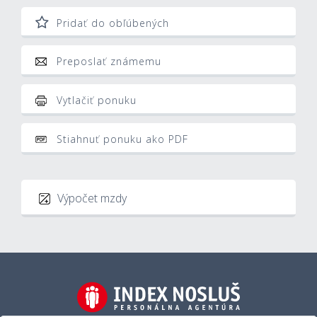
Pridať do obľúbených
Preposlať známemu
Vytlačiť ponuku
Stiahnuť ponuku ako PDF
Výpočet mzdy
Hrubá mzda
Som