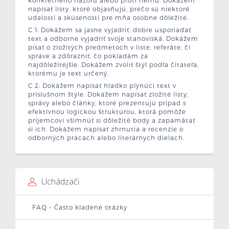
napísať listy, ktoré objasňujú, prečo sú niektoré
udalosti a skúsenosti pre mňa osobne dôležité.
C 1: Dokážem sa jasne vyjadriť, dobre usporiadať
text a odborne vyjadriť svoje stanoviská. Dokážem
písať o zložitých predmetoch v liste, referáte, či
správe a zdôrazniť, čo pokladám za
najdôležitejšie. Dokážem zvoliť štýl podľa čitateľa,
ktorému je text určený.
C 2: Dokážem napísať hladko plynúci text v
príslušnom štýle. Dokážem napísať zložité listy,
správy alebo články, ktoré prezentujú prípad s
efektívnou logickou štruktúrou, ktorá pomôže
príjemcovi všimnúť si dôležité body a zapamätať
si ich. Dokážem napísať zhrnutia a recenzie o
odborných prácach alebo literárnych dielach.
Uchádzači
FAQ – Často kladené otázky