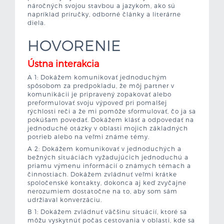
náročných svojou stavbou a jazykom, ako sú
napríklad príručky, odborné články a literárne
diela.
HOVORENIE
Ústna interakcia
A 1: Dokážem komunikovať jednoduchým
spôsobom za predpokladu, že môj partner v
komunikácii je pripravený zopakovať alebo
preformulovať svoju výpoveď pri pomalšej
rýchlosti reči a že mi pomôže sformulovať, čo ja sa
pokúšam povedať. Dokážem klásť a odpovedať na
jednoduché otázky v oblasti mojich základných
potrieb alebo na veľmi známe témy.
A 2: Dokážem komunikovať v jednoduchých a
bežných situáciách vyžadujúcich jednoduchú a
priamu výmenu informácií o známych témach a
činnostiach. Dokážem zvládnuť veľmi krátke
spoločenské kontakty, dokonca aj keď zvyčajne
nerozumiem dostatočne na to, aby som sám
udržiaval konverzáciu.
B 1: Dokážem zvládnuť väčšinu situácií, ktoré sa
môžu vyskytnúť počas cestovania v oblasti, kde sa