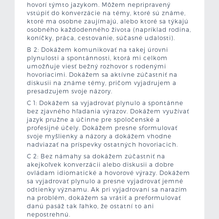
hovorí týmto jazykom. Môžem nepripravený
vstúpiť do konverzácie na témy, ktoré sú známe,
ktoré ma osobne zaujímajú, alebo ktoré sa týkajú
osobného každodenného života (napríklad rodina,
koníčky, práca, cestovanie, súčasné udalosti).
B 2: Dokážem komunikovať na takej úrovni
plynulosti a spontánnosti, ktorá mi celkom
umožňuje viesť bežný rozhovor s rodenými
hovoriacimi. Dokážem sa aktívne zúčastniť na
diskusii na známe témy, pričom vyjadrujem a
presadzujem svoje názory.
C 1: Dokážem sa vyjadrovať plynulo a spontánne
bez zjavného hľadania výrazov. Dokážem využívať
jazyk pružne a účinne pre spoločenské a
profesijné účely. Dokážem presne sformulovať
svoje myšlienky a názory a dokážem vhodne
nadviazať na príspevky ostatných hovoriacich.
C 2: Bez námahy sa dokážem zúčastniť na
akejkoľvek konverzácii alebo diskusii a dobre
ovládam idiomatické a hovorové výrazy. Dokážem
sa vyjadrovať plynulo a presne vyjadrovať jemné
odtienky významu. Ak pri vyjadrovaní sa narazím
na problém, dokážem sa vrátiť a preformulovať
danú pasáž tak ľahko, že ostatní to ani
nepostrehnú.