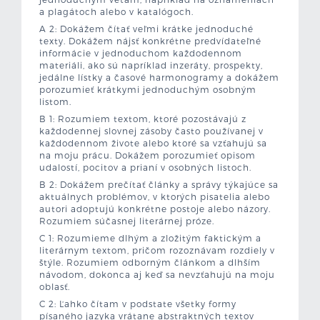
a plagátoch alebo v katalógoch.
A 2: Dokážem čítať veľmi krátke jednoduché
texty. Dokážem nájsť konkrétne predvídateľné
informácie v jednoduchom každodennom
materiáli, ako sú napríklad inzeráty, prospekty,
jedálne lístky a časové harmonogramy a dokážem
porozumieť krátkymi jednoduchým osobným
listom.
B 1: Rozumiem textom, ktoré pozostávajú z
každodennej slovnej zásoby často používanej v
každodennom živote alebo ktoré sa vzťahujú sa
na moju prácu. Dokážem porozumieť opisom
udalostí, pocitov a prianí v osobných listoch.
B 2: Dokážem prečítať články a správy týkajúce sa
aktuálnych problémov, v ktorých pisatelia alebo
autori adoptujú konkrétne postoje alebo názory.
Rozumiem súčasnej literárnej próze.
C 1: Rozumieme dlhým a zložitým faktickým a
literárnym textom, pričom rozoznávam rozdiely v
štýle. Rozumiem odborným článkom a dlhším
návodom, dokonca aj keď sa nevzťahujú na moju
oblasť.
C 2: Ľahko čítam v podstate všetky formy
písaného jazyka vrátane abstraktných textov