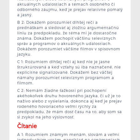
aktuálnych udalostiach a témach osobného či
odborného záujmu, keď je prejav relatívne pomalý
a jasný.
B 2: Dokážem porozumieť dlhšej reči a
prednáškam a sledovať aj zložitú argumentačnú
líniu za predpokladu, že téma mi je dostatočne
známa. Dokážem pochopiť väčšinu televíznych
správ a programov o aktuálnych udalostiach.
Dokážem porozumieť väčšine filmov v spisovnom
jazyku.
C 1: Rozumiem dlhšej reči aj keď nie je jasne
štruktúrovaná a keď vzťahy sú iba naznačené, nie
explicitne signalizované. Dokážem bez väčšej
námahy porozumieť televíznym programom a
filmom.
C 2: Nemám žiadne ťažkosti pri pochopení
akéhokoľvek druhu hovoreného jazyka, či už je to
naživo alebo z vysielania, dokonca aj keď je prejav
rodeného hovoriaceho veľmi rýchly za
predpokladu, že mám dosť času na to, aby som sa
si zvykol na jeho výslovnosť.
Čítanie
A 1: Rozumiem známym menám, slovám a veľmi
jednoduchým vetám, napríklad na oznámeniach