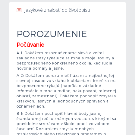
Jazykové znalosti do životopisu
Mzdová kalkulačka
Vytvor si životopis
POROZUMENIE
Uchádzači
Počúvanie
A 1: Dokážem rozoznať známe slová a veľmi
Zamestnávatelia
základné frázy týkajúce sa mňa a mojej rodiny a
bezprostredného konkrétneho okolia, keď ľudia
hovoria pomaly a jasne.
O nás
A 2: Dokážem porozumieť frázam a najbežnejšej
slovnej zásobe vo vzťahu k oblastiam, ktoré sa ma
bezprostredne týkajú (napríklad základné
Kontakt
informácie o mne a rodine, nakupovaní, miestnej
oblasti, zamestnaní). Dokážem pochopiť zmysel v
krátkych, jasných a jednoduchých správach a
oznámeniach.
B 1: Dokážem pochopiť hlavné body jasnej
štandardnej reči o známych veciach, s ktorými sa
pravidelne stretávam v škole, práci, vo voľnom
čase atď. Rozumiem zmyslu mnohých
rozhlasových alebo televíznych programov o