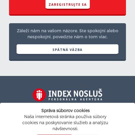
ZAREGISTRUJTE SA
Záleží nám na vašom názore. Ste spokojní alebo
nespokojní, povedzte nám o tom viac.
SPÄTNÁ VÄZBA
Na personalistickom trhu od roku 1991
Správa súborov cookies
Naša internetová stránka používa súbory
indexnoslus@indexnoslus.sk
cookies na poskytovanie služieb a analýzu
návštevnosti.
Nastavenie cookies