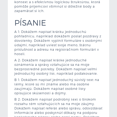
kontext a s efektívnou logickou štruktúrou, ktorá
pomôže príjemcovi všimnúť si dôležité body a
zapamätať si ich.
PÍSANIE
A 1: Dokážem napísať krátku jednoduchú
pohľadnicu, napríklad dokážem poslať pozdravy z
dovolenky. Dokážem vyplniť formuláre s osobnými
údajmi, napríklad uviesť svoje meno, štátnu
príslušnosť a adresu na registračnom formulári v
hoteli.
A 2: Dokážem napísať krátke jednoduché
oznámenia a správy vzťahujúce sa na moje
bezprostredné potreby. Dokážem napísať veľmi
jednoduchý osobný list, napríklad poďakovanie.
B 1: Dokážem napísať jednoduchý súvislý text na
témy, ktoré sú mi známe alebo ma osobne
zaujímajú. Dokážem napísať osobné listy
opisujúce skúsenosti a dojmy.
B 2: Dokážem napísať podrobný text o širokom
rozsahu tém vzťahujúcich sa na moje záujmy.
Dokážem napísať referát alebo správu, odovzdávať
informácie alebo poskytnúť dôkazy na podporu
konkrétneho názoru alebo proti nemu. Dokážem