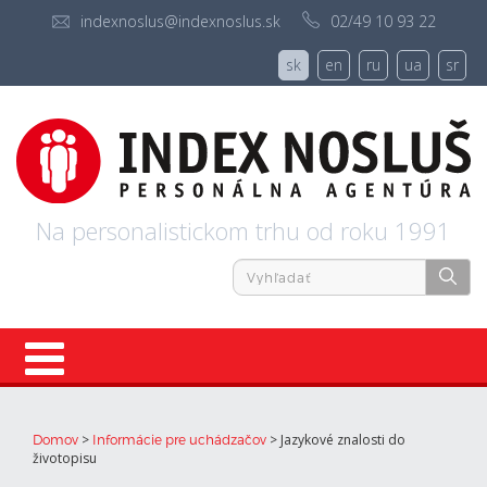
indexnoslus@indexnoslus.sk
02/49 10 93 22
sk
en
ru
ua
sr
Na personalistickom trhu od roku 1991
Úvod
>
>
Jazykové znalosti do
Domov
Informácie pre uchádzačov
životopisu
Ponuky práce