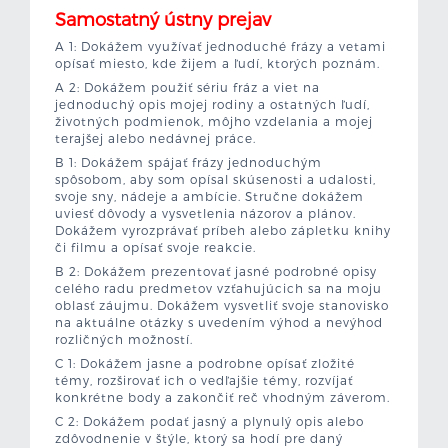
Samostatný ústny prejav
A 1: Dokážem využívať jednoduché frázy a vetami
opísať miesto, kde žijem a ľudí, ktorých poznám.
A 2: Dokážem použiť sériu fráz a viet na
jednoduchý opis mojej rodiny a ostatných ľudí,
životných podmienok, môjho vzdelania a mojej
terajšej alebo nedávnej práce.
B 1: Dokážem spájať frázy jednoduchým
spôsobom, aby som opísal skúsenosti a udalosti,
svoje sny, nádeje a ambície. Stručne dokážem
uviesť dôvody a vysvetlenia názorov a plánov.
Dokážem vyrozprávať príbeh alebo zápletku knihy
či filmu a opísať svoje reakcie.
B 2: Dokážem prezentovať jasné podrobné opisy
celého radu predmetov vzťahujúcich sa na moju
oblasť záujmu. Dokážem vysvetliť svoje stanovisko
na aktuálne otázky s uvedením výhod a nevýhod
rozličných možností.
C 1: Dokážem jasne a podrobne opísať zložité
témy, rozširovať ich o vedľajšie témy, rozvíjať
konkrétne body a zakončiť reč vhodným záverom.
C 2: Dokážem podať jasný a plynulý opis alebo
zdôvodnenie v štýle, ktorý sa hodí pre daný